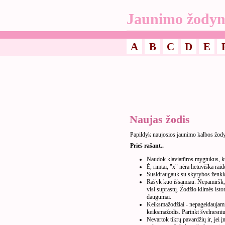
Jaunimo žodyn
A
B
C
D
E
Naujas žodis
Papildyk naujosios jaunimo kalbos žod
Prieš rašant..
Naudok klaviatūros mygtukus, kur
Ė, rimtai, "x" nėra lietuviška raid
Susidraugauk su skyrybos ženkla
Rašyk kuo išsamiau. Nepamiršk, k
visi suprastų. Žodžio kilmės isto
daugumai.
Keiksmažodžiai - nepageidaujami. 
keiksmažodis. Parinkt švelnesnius
Nevartok tikrų pavardžių ir, jei 