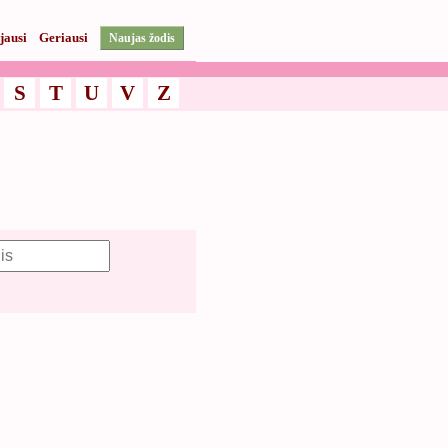
jausi
Geriausi
Naujas žodis
S
T
U
V
Z