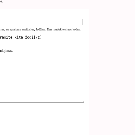
os.
kitus, su aprašomu susijusius, žodžius. Tam naudokite šiuos kodus:
udojimas: