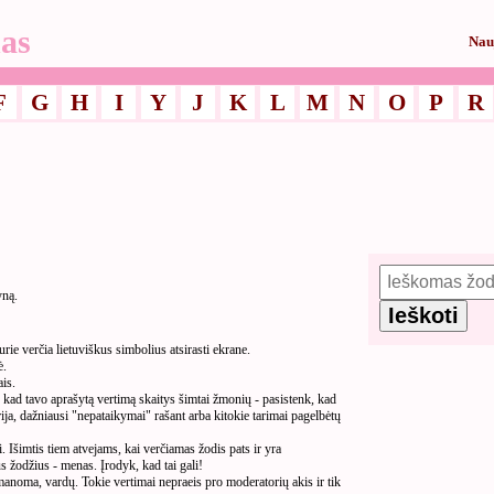
as
Nau
F
G
H
I
Y
J
K
L
M
N
O
P
R
yną.
ie verčia lietuviškus simbolius atsirasti ekrane.
ė.
is.
ad tavo aprašytą vertimą skaitys šimtai žmonių - pasistenk, kad
rija, dažniausi "nepataikymai" rašant arba kitokie tarimai pagelbėtų
Išimtis tiem atvejams, kai verčiamas žodis pats ir yra
 žodžius - menas. Įrodyk, kad tai gali!
įmanoma, vardų. Tokie vertimai nepraeis pro moderatorių akis ir tik