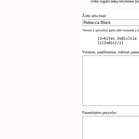
veltui sugaiši laiką rašydamas ju
Žodis arba frazė:
Vertime ir pavyzdyje galite įdėti nuorodas į 
	[z=kitas žodis]čia rasite kita žodį[/z]

Vertimas, paaiškinimas, reikšmė, pana
Panaudojimo pavyzdys: