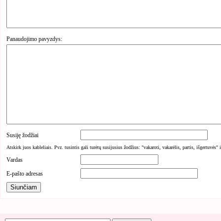
Panaudojimo pavyzdys:
Susiję žodžiai
Atskirk juos kableliais. Pvz. tusintis gali turėtų susijusius žodžius: "vakaroti, vakarėlis, partis, išgertuvės" 
Vardas
E-pašto adresas