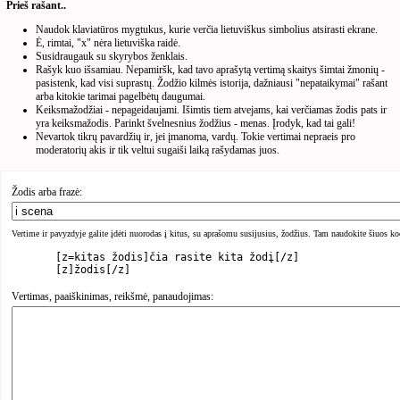
Prieš rašant..
Naudok klaviatūros mygtukus, kurie verčia lietuviškus simbolius atsirasti ekrane.
Ė, rimtai, "x" nėra lietuviška raidė.
Susidraugauk su skyrybos ženklais.
Rašyk kuo išsamiau. Nepamiršk, kad tavo aprašytą vertimą skaitys šimtai žmonių -
pasistenk, kad visi suprastų. Žodžio kilmės istorija, dažniausi "nepataikymai" rašant
arba kitokie tarimai pagelbėtų daugumai.
Keiksmažodžiai - nepageidaujami. Išimtis tiem atvejams, kai verčiamas žodis pats ir
yra keiksmažodis. Parinkt švelnesnius žodžius - menas. Įrodyk, kad tai gali!
Nevartok tikrų pavardžių ir, jei įmanoma, vardų. Tokie vertimai nepraeis pro
moderatorių akis ir tik veltui sugaiši laiką rašydamas juos.
Žodis arba frazė:
Vertime ir pavyzdyje galite įdėti nuorodas į kitus, su aprašomu susijusius, žodžius. Tam naudokite šiuos ko
	[z=kitas žodis]čia rasite kita žodį[/z]

Vertimas, paaiškinimas, reikšmė, panaudojimas: