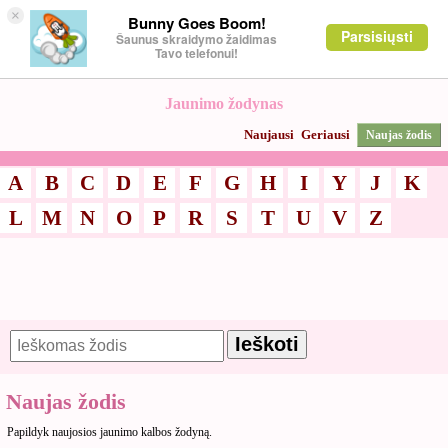
×
Bunny Goes Boom!
Parsisiųsti
Šaunus skraidymo žaidimas
Tavo telefonui!
Jaunimo žodynas
Naujausi
Geriausi
Naujas žodis
A
B
C
D
E
F
G
H
I
Y
J
K
L
M
N
O
P
R
S
T
U
V
Z
Naujas žodis
Papildyk naujosios jaunimo kalbos žodyną.