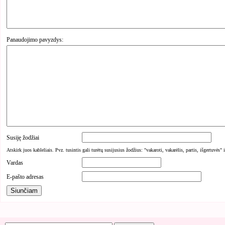
Panaudojimo pavyzdys:
Susiję žodžiai
Atskirk juos kableliais. Pvz. tusintis gali turėtų susijusius žodžius: "vakaroti, vakarėlis, partis, išgertuvės" 
Vardas
E-pašto adresas