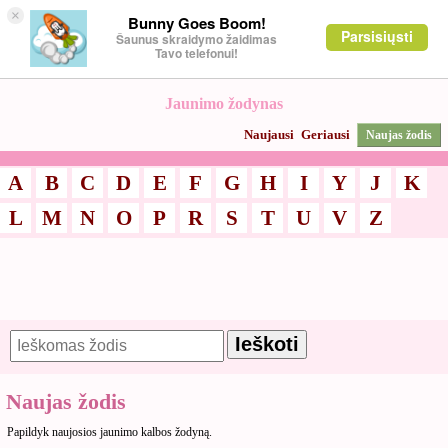
×
Bunny Goes Boom!
Parsisiųsti
Šaunus skraidymo žaidimas
Tavo telefonui!
Jaunimo žodynas
Naujausi
Geriausi
Naujas žodis
A
B
C
D
E
F
G
H
I
Y
J
K
L
M
N
O
P
R
S
T
U
V
Z
Naujas žodis
Papildyk naujosios jaunimo kalbos žodyną.