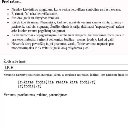
Prieš rašant..
Naudok klaviatūros mygtukus, kurie verčia lietuviškus simbolius atsirasti ekrane.
Ė, rimtai, "x" nėra lietuviška raidė.
Susidraugauk su skyrybos ženklais.
Rašyk kuo išsamiau. Nepamiršk, kad tavo aprašytą vertimą skaitys šimtai žmonių -
pasistenk, kad visi suprastų. Žodžio kilmės istorija, dažniausi "nepataikymai" rašant
arba kitokie tarimai pagelbėtų daugumai.
Keiksmažodžiai - nepageidaujami. Išimtis tiem atvejams, kai verčiamas žodis pats ir
yra keiksmažodis. Parinkt švelnesnius žodžius - menas. Įrodyk, kad tai gali!
Nevartok tikrų pavardžių ir, jei įmanoma, vardų. Tokie vertimai nepraeis pro
moderatorių akis ir tik veltui sugaiši laiką rašydamas juos.
Žodis arba frazė:
Vertime ir pavyzdyje galite įdėti nuorodas į kitus, su aprašomu susijusius, žodžius. Tam naudokite šiuos ko
	[z=kitas žodis]čia rasite kita žodį[/z]

Vertimas, paaiškinimas, reikšmė, panaudojimas: