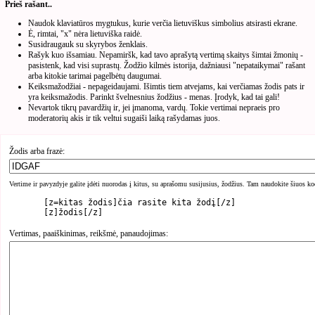
Prieš rašant..
Naudok klaviatūros mygtukus, kurie verčia lietuviškus simbolius atsirasti ekrane.
Ė, rimtai, "x" nėra lietuviška raidė.
Susidraugauk su skyrybos ženklais.
Rašyk kuo išsamiau. Nepamiršk, kad tavo aprašytą vertimą skaitys šimtai žmonių -
pasistenk, kad visi suprastų. Žodžio kilmės istorija, dažniausi "nepataikymai" rašant
arba kitokie tarimai pagelbėtų daugumai.
Keiksmažodžiai - nepageidaujami. Išimtis tiem atvejams, kai verčiamas žodis pats ir
yra keiksmažodis. Parinkt švelnesnius žodžius - menas. Įrodyk, kad tai gali!
Nevartok tikrų pavardžių ir, jei įmanoma, vardų. Tokie vertimai nepraeis pro
moderatorių akis ir tik veltui sugaiši laiką rašydamas juos.
Žodis arba frazė:
Vertime ir pavyzdyje galite įdėti nuorodas į kitus, su aprašomu susijusius, žodžius. Tam naudokite šiuos ko
	[z=kitas žodis]čia rasite kita žodį[/z]

Vertimas, paaiškinimas, reikšmė, panaudojimas: