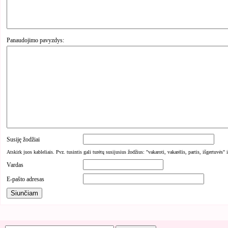
Panaudojimo pavyzdys:
Susiję žodžiai
Atskirk juos kableliais. Pvz. tusintis gali turėtų susijusius žodžius: "vakaroti, vakarėlis, partis, išgertuvės" 
Vardas
E-pašto adresas