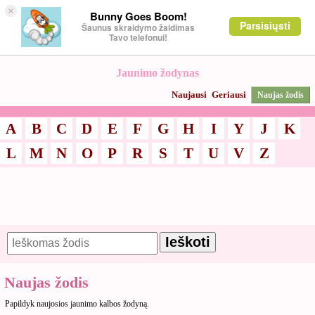
×
Bunny Goes Boom!
Parsisiųsti
Šaunus skraidymo žaidimas
Tavo telefonui!
Jaunimo žodynas
Naujausi
Geriausi
Naujas žodis
A
B
C
D
E
F
G
H
I
Y
J
K
L
M
N
O
P
R
S
T
U
V
Z
Naujas žodis
Papildyk naujosios jaunimo kalbos žodyną.