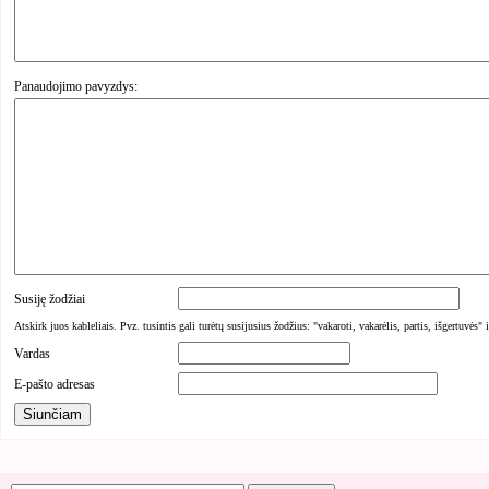
Panaudojimo pavyzdys:
Susiję žodžiai
Atskirk juos kableliais. Pvz. tusintis gali turėtų susijusius žodžius: "vakaroti, vakarėlis, partis, išgertuvės" 
Vardas
E-pašto adresas