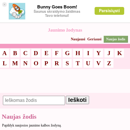
×
Bunny Goes Boom!
Parsisiųsti
Šaunus skraidymo žaidimas
Tavo telefonui!
Jaunimo žodynas
Naujausi
Geriausi
Naujas žodis
A
B
C
D
E
F
G
H
I
Y
J
K
L
M
N
O
P
R
S
T
U
V
Z
Naujas žodis
Papildyk naujosios jaunimo kalbos žodyną.