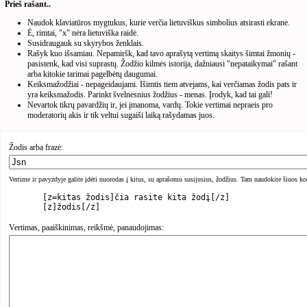
Prieš rašant..
Naudok klaviatūros mygtukus, kurie verčia lietuviškus simbolius atsirasti ekrane.
Ė, rimtai, "x" nėra lietuviška raidė.
Susidraugauk su skyrybos ženklais.
Rašyk kuo išsamiau. Nepamiršk, kad tavo aprašytą vertimą skaitys šimtai žmonių -
pasistenk, kad visi suprastų. Žodžio kilmės istorija, dažniausi "nepataikymai" rašant
arba kitokie tarimai pagelbėtų daugumai.
Keiksmažodžiai - nepageidaujami. Išimtis tiem atvejams, kai verčiamas žodis pats ir
yra keiksmažodis. Parinkt švelnesnius žodžius - menas. Įrodyk, kad tai gali!
Nevartok tikrų pavardžių ir, jei įmanoma, vardų. Tokie vertimai nepraeis pro
moderatorių akis ir tik veltui sugaiši laiką rašydamas juos.
Žodis arba frazė:
Vertime ir pavyzdyje galite įdėti nuorodas į kitus, su aprašomu susijusius, žodžius. Tam naudokite šiuos ko
	[z=kitas žodis]čia rasite kita žodį[/z]

Vertimas, paaiškinimas, reikšmė, panaudojimas: