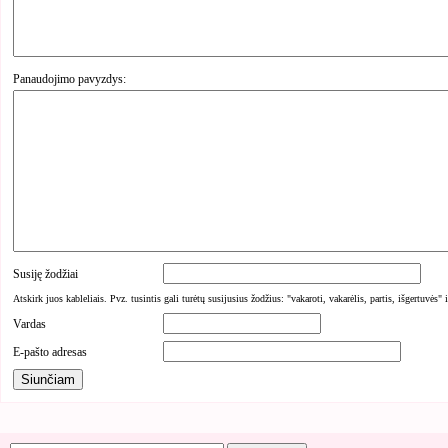
Panaudojimo pavyzdys:
Susiję žodžiai
Atskirk juos kableliais. Pvz. tusintis gali turėtų susijusius žodžius: "vakaroti, vakarėlis, partis, išgertuvės" 
Vardas
E-pašto adresas