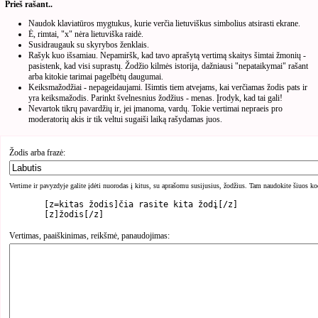
Prieš rašant..
Naudok klaviatūros mygtukus, kurie verčia lietuviškus simbolius atsirasti ekrane.
Ė, rimtai, "x" nėra lietuviška raidė.
Susidraugauk su skyrybos ženklais.
Rašyk kuo išsamiau. Nepamiršk, kad tavo aprašytą vertimą skaitys šimtai žmonių -
pasistenk, kad visi suprastų. Žodžio kilmės istorija, dažniausi "nepataikymai" rašant
arba kitokie tarimai pagelbėtų daugumai.
Keiksmažodžiai - nepageidaujami. Išimtis tiem atvejams, kai verčiamas žodis pats ir
yra keiksmažodis. Parinkt švelnesnius žodžius - menas. Įrodyk, kad tai gali!
Nevartok tikrų pavardžių ir, jei įmanoma, vardų. Tokie vertimai nepraeis pro
moderatorių akis ir tik veltui sugaiši laiką rašydamas juos.
Žodis arba frazė:
Vertime ir pavyzdyje galite įdėti nuorodas į kitus, su aprašomu susijusius, žodžius. Tam naudokite šiuos ko
	[z=kitas žodis]čia rasite kita žodį[/z]

Vertimas, paaiškinimas, reikšmė, panaudojimas: