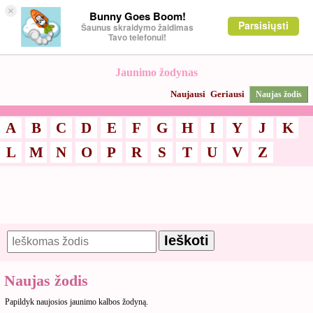
×
Bunny Goes Boom!
Parsisiųsti
Šaunus skraidymo žaidimas
Tavo telefonui!
Jaunimo žodynas
Naujausi
Geriausi
Naujas žodis
A
B
C
D
E
F
G
H
I
Y
J
K
L
M
N
O
P
R
S
T
U
V
Z
Naujas žodis
Papildyk naujosios jaunimo kalbos žodyną.