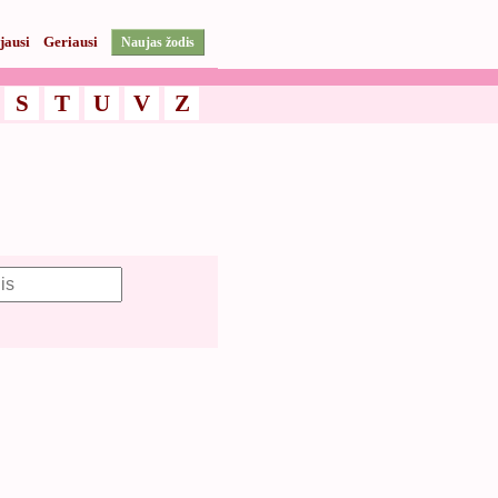
jausi
Geriausi
Naujas žodis
S
T
U
V
Z