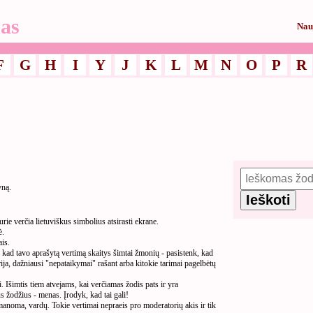
as
Nau
F
G
H
I
Y
J
K
L
M
N
O
P
R
yną.
ie verčia lietuviškus simbolius atsirasti ekrane.
ė.
is.
ad tavo aprašytą vertimą skaitys šimtai žmonių - pasistenk, kad
rija, dažniausi "nepataikymai" rašant arba kitokie tarimai pagelbėtų
Išimtis tiem atvejams, kai verčiamas žodis pats ir yra
 žodžius - menas. Įrodyk, kad tai gali!
įmanoma, vardų. Tokie vertimai nepraeis pro moderatorių akis ir tik