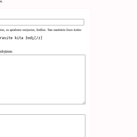
os.
kitus, su aprašomu susijusius, žodžius. Tam naudokite šiuos kodus:
udojimas: