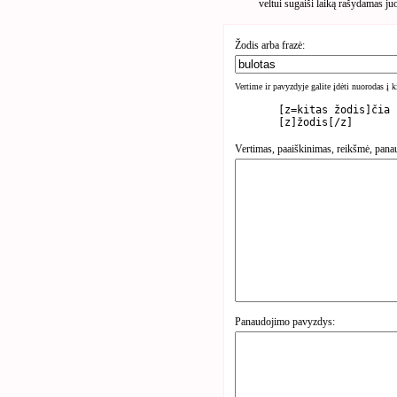
veltui sugaiši laiką rašydamas ju
Žodis arba frazė:
Vertime ir pavyzdyje galite įdėti nuorodas į 
	[z=kitas žodis]čia rasite kita žodį[/z]

Vertimas, paaiškinimas, reikšmė, pana
Panaudojimo pavyzdys: