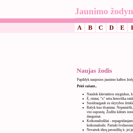
Jaunimo žodyn
A
B
C
D
E
Naujas žodis
Papildyk naujosios jaunimo kalbos žod
Prieš rašant..
Naudok klaviatūros mygtukus, kur
Ė, rimtai, "x" nėra lietuviška raid
Susidraugauk su skyrybos ženkla
Rašyk kuo išsamiau. Nepamiršk, k
visi suprastų. Žodžio kilmės isto
daugumai.
Keiksmažodžiai - nepageidaujami. 
keiksmažodis. Parinkt švelnesnius
Nevartok tikrų pavardžių ir, jei 