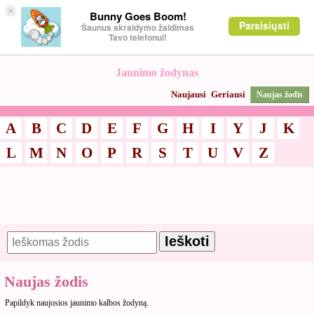
×
Bunny Goes Boom!
Parsisiųsti
Šaunus skraidymo žaidimas
Tavo telefonui!
Jaunimo žodynas
Naujausi
Geriausi
Naujas žodis
A
B
C
D
E
F
G
H
I
Y
J
K
L
M
N
O
P
R
S
T
U
V
Z
Naujas žodis
Papildyk naujosios jaunimo kalbos žodyną.