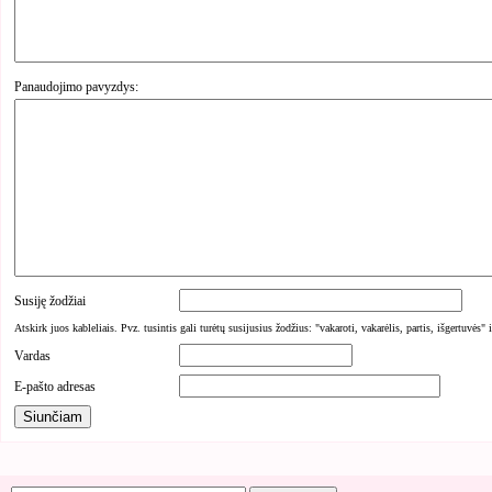
Panaudojimo pavyzdys:
Susiję žodžiai
Atskirk juos kableliais. Pvz. tusintis gali turėtų susijusius žodžius: "vakaroti, vakarėlis, partis, išgertuvės" 
Vardas
E-pašto adresas