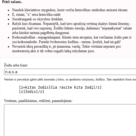
Prieš rašant..
Naudok klaviatūros mygtukus, kurie verčia lietuviškus simbolius atsirasti ekrane.
Ė, rimtai, "x" nėra lietuviška raidė.
Susidraugauk su skyrybos ženklais.
Rašyk kuo išsamiau. Nepamiršk, kad tavo aprašytą vertimą skaitys šimtai žmonių -
pasistenk, kad visi suprastų. Žodžio kilmės istorija, dažniausi "nepataikymai" rašant
arba kitokie tarimai pagelbėtų daugumai.
Keiksmažodžiai - nepageidaujami. Išimtis tiem atvejams, kai verčiamas žodis pats ir
yra keiksmažodis. Parinkt švelnesnius žodžius - menas. Įrodyk, kad tai gali!
Nevartok tikrų pavardžių ir, jei įmanoma, vardų. Tokie vertimai nepraeis pro
moderatorių akis ir tik veltui sugaiši laiką rašydamas juos.
Žodis arba frazė:
Vertime ir pavyzdyje galite įdėti nuorodas į kitus, su aprašomu susijusius, žodžius. Tam naudokite šiuos ko
	[z=kitas žodis]čia rasite kita žodį[/z]

Vertimas, paaiškinimas, reikšmė, panaudojimas: