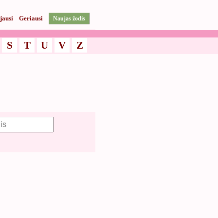
jausi
Geriausi
Naujas žodis
S
T
U
V
Z