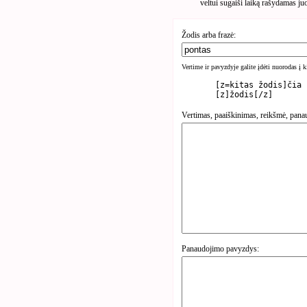
veltui sugaiši laiką rašydamas ju
Žodis arba frazė:
Vertime ir pavyzdyje galite įdėti nuorodas į 
	[z=kitas žodis]čia rasite kita žodį[/z]

Vertimas, paaiškinimas, reikšmė, pana
Panaudojimo pavyzdys: