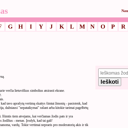
as
Nau
F
G
H
I
Y
J
K
L
M
N
O
P
R
yną.
ie verčia lietuviškus simbolius atsirasti ekrane.
ė.
is.
ad tavo aprašytą vertimą skaitys šimtai žmonių - pasistenk, kad
rija, dažniausi "nepataikymai" rašant arba kitokie tarimai pagelbėtų
Išimtis tiem atvejams, kai verčiamas žodis pats ir yra
 žodžius - menas. Įrodyk, kad tai gali!
įmanoma, vardų. Tokie vertimai nepraeis pro moderatorių akis ir tik