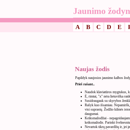
Jaunimo žodyn
A
B
C
D
E
Naujas žodis
Papildyk naujosios jaunimo kalbos žod
Prieš rašant..
Naudok klaviatūros mygtukus, kur
Ė, rimtai, "x" nėra lietuviška raid
Susidraugauk su skyrybos ženkla
Rašyk kuo išsamiau. Nepamiršk, k
visi suprastų. Žodžio kilmės isto
daugumai.
Keiksmažodžiai - nepageidaujami. 
keiksmažodis. Parinkt švelnesnius
Nevartok tikrų pavardžių ir, jei 