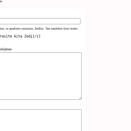
os.
kitus, su aprašomu susijusius, žodžius. Tam naudokite šiuos kodus:
udojimas: