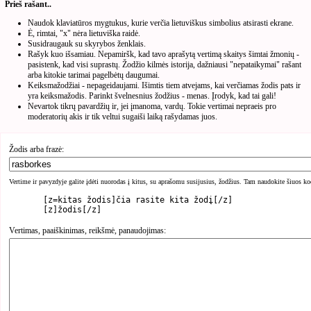
Prieš rašant..
Naudok klaviatūros mygtukus, kurie verčia lietuviškus simbolius atsirasti ekrane.
Ė, rimtai, "x" nėra lietuviška raidė.
Susidraugauk su skyrybos ženklais.
Rašyk kuo išsamiau. Nepamiršk, kad tavo aprašytą vertimą skaitys šimtai žmonių -
pasistenk, kad visi suprastų. Žodžio kilmės istorija, dažniausi "nepataikymai" rašant
arba kitokie tarimai pagelbėtų daugumai.
Keiksmažodžiai - nepageidaujami. Išimtis tiem atvejams, kai verčiamas žodis pats ir
yra keiksmažodis. Parinkt švelnesnius žodžius - menas. Įrodyk, kad tai gali!
Nevartok tikrų pavardžių ir, jei įmanoma, vardų. Tokie vertimai nepraeis pro
moderatorių akis ir tik veltui sugaiši laiką rašydamas juos.
Žodis arba frazė:
Vertime ir pavyzdyje galite įdėti nuorodas į kitus, su aprašomu susijusius, žodžius. Tam naudokite šiuos ko
	[z=kitas žodis]čia rasite kita žodį[/z]

Vertimas, paaiškinimas, reikšmė, panaudojimas: