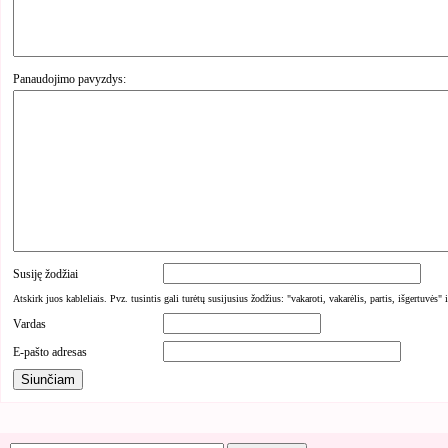
Panaudojimo pavyzdys:
Susiję žodžiai
Atskirk juos kableliais. Pvz. tusintis gali turėtų susijusius žodžius: "vakaroti, vakarėlis, partis, išgertuvės" 
Vardas
E-pašto adresas