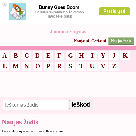
×
Bunny Goes Boom!
Parsisiųsti
Šaunus skraidymo žaidimas
Tavo telefonui!
Jaunimo žodynas
Naujausi
Geriausi
Naujas žodis
A
B
C
D
E
F
G
H
I
Y
J
K
L
M
N
O
P
R
S
T
U
V
Z
Naujas žodis
Papildyk naujosios jaunimo kalbos žodyną.