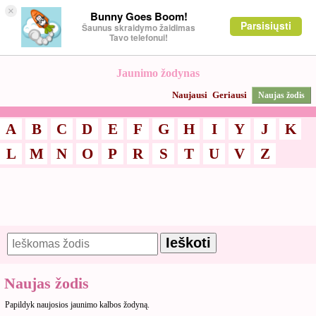
×
Bunny Goes Boom!
Parsisiųsti
Šaunus skraidymo žaidimas
Tavo telefonui!
Jaunimo žodynas
Naujausi
Geriausi
Naujas žodis
A
B
C
D
E
F
G
H
I
Y
J
K
L
M
N
O
P
R
S
T
U
V
Z
Naujas žodis
Papildyk naujosios jaunimo kalbos žodyną.