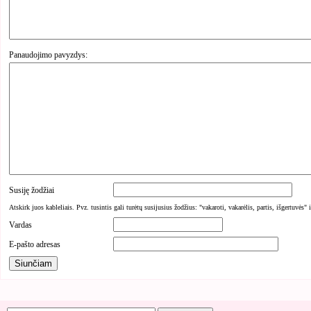
Panaudojimo pavyzdys:
Susiję žodžiai
Atskirk juos kableliais. Pvz. tusintis gali turėtų susijusius žodžius: "vakaroti, vakarėlis, partis, išgertuvės" 
Vardas
E-pašto adresas