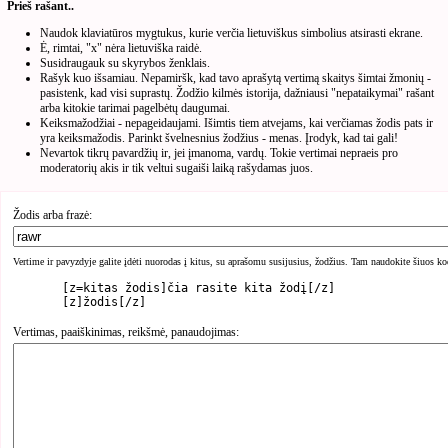
Prieš rašant..
Naudok klaviatūros mygtukus, kurie verčia lietuviškus simbolius atsirasti ekrane.
Ė, rimtai, "x" nėra lietuviška raidė.
Susidraugauk su skyrybos ženklais.
Rašyk kuo išsamiau. Nepamiršk, kad tavo aprašytą vertimą skaitys šimtai žmonių -
pasistenk, kad visi suprastų. Žodžio kilmės istorija, dažniausi "nepataikymai" rašant
arba kitokie tarimai pagelbėtų daugumai.
Keiksmažodžiai - nepageidaujami. Išimtis tiem atvejams, kai verčiamas žodis pats ir
yra keiksmažodis. Parinkt švelnesnius žodžius - menas. Įrodyk, kad tai gali!
Nevartok tikrų pavardžių ir, jei įmanoma, vardų. Tokie vertimai nepraeis pro
moderatorių akis ir tik veltui sugaiši laiką rašydamas juos.
Žodis arba frazė:
Vertime ir pavyzdyje galite įdėti nuorodas į kitus, su aprašomu susijusius, žodžius. Tam naudokite šiuos ko
	[z=kitas žodis]čia rasite kita žodį[/z]

Vertimas, paaiškinimas, reikšmė, panaudojimas: