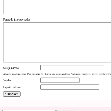
Panaudojimo pavyzdys:
Susiję žodžiai
Atskirk juos kableliais. Pvz. tusintis gali turėtų susijusius žodžius: "vakaroti, vakarėlis, partis, išgertuvės" 
Vardas
E-pašto adresas