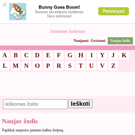
×
Bunny Goes Boom!
Parsisiųsti
Šaunus skraidymo žaidimas
Tavo telefonui!
Jaunimo žodynas
Naujausi
Geriausi
Naujas žodis
A
B
C
D
E
F
G
H
I
Y
J
K
L
M
N
O
P
R
S
T
U
V
Z
Naujas žodis
Papildyk naujosios jaunimo kalbos žodyną.