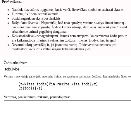
Prieš rašant..
Naudok klaviatūros mygtukus, kurie verčia lietuviškus simbolius atsirasti ekrane.
Ė, rimtai, "x" nėra lietuviška raidė.
Susidraugauk su skyrybos ženklais.
Rašyk kuo išsamiau. Nepamiršk, kad tavo aprašytą vertimą skaitys šimtai žmonių -
pasistenk, kad visi suprastų. Žodžio kilmės istorija, dažniausi "nepataikymai" rašant
arba kitokie tarimai pagelbėtų daugumai.
Keiksmažodžiai - nepageidaujami. Išimtis tiem atvejams, kai verčiamas žodis pats ir
yra keiksmažodis. Parinkt švelnesnius žodžius - menas. Įrodyk, kad tai gali!
Nevartok tikrų pavardžių ir, jei įmanoma, vardų. Tokie vertimai nepraeis pro
moderatorių akis ir tik veltui sugaiši laiką rašydamas juos.
Žodis arba frazė:
Vertime ir pavyzdyje galite įdėti nuorodas į kitus, su aprašomu susijusius, žodžius. Tam naudokite šiuos ko
	[z=kitas žodis]čia rasite kita žodį[/z]

Vertimas, paaiškinimas, reikšmė, panaudojimas: