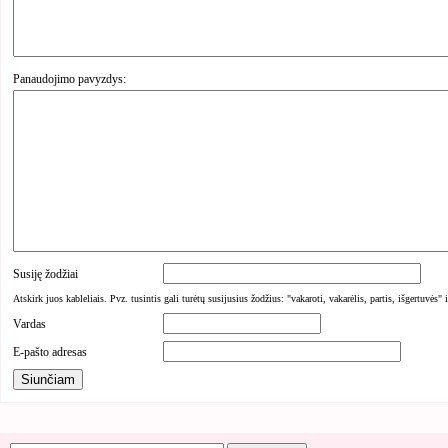
Panaudojimo pavyzdys:
Susiję žodžiai
Atskirk juos kableliais. Pvz. tusintis gali turėtų susijusius žodžius: "vakaroti, vakarėlis, partis, išgertuvės" 
Vardas
E-pašto adresas