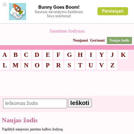
×
Bunny Goes Boom!
Parsisiųsti
Šaunus skraidymo žaidimas
Tavo telefonui!
Jaunimo žodynas
Naujausi
Geriausi
Naujas žodis
A
B
C
D
E
F
G
H
I
Y
J
K
L
M
N
O
P
R
S
T
U
V
Z
Naujas žodis
Papildyk naujosios jaunimo kalbos žodyną.