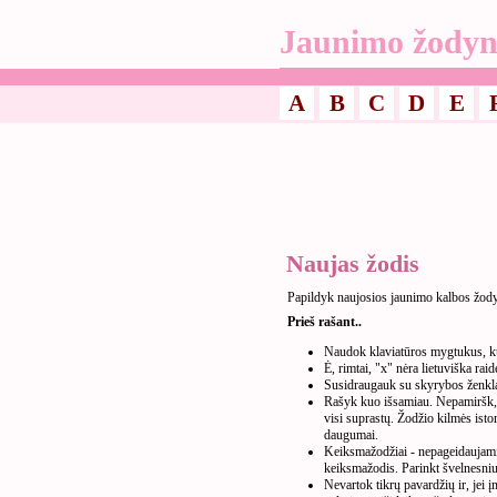
Jaunimo žodyn
A
B
C
D
E
Naujas žodis
Papildyk naujosios jaunimo kalbos žod
Prieš rašant..
Naudok klaviatūros mygtukus, kur
Ė, rimtai, "x" nėra lietuviška raid
Susidraugauk su skyrybos ženkla
Rašyk kuo išsamiau. Nepamiršk, k
visi suprastų. Žodžio kilmės isto
daugumai.
Keiksmažodžiai - nepageidaujami. 
keiksmažodis. Parinkt švelnesnius
Nevartok tikrų pavardžių ir, jei 