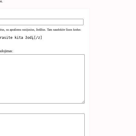
os.
kitus, su aprašomu susijusius, žodžius. Tam naudokite šiuos kodus:
udojimas: