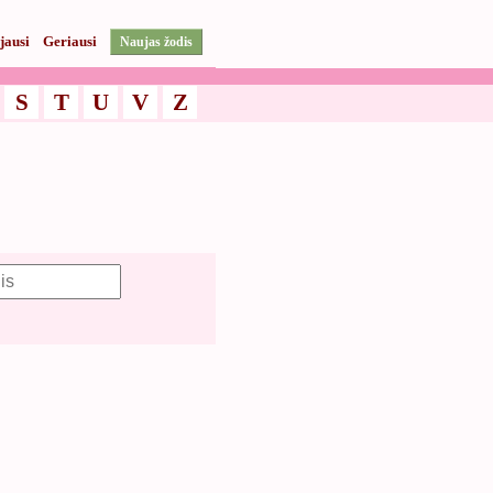
jausi
Geriausi
Naujas žodis
S
T
U
V
Z