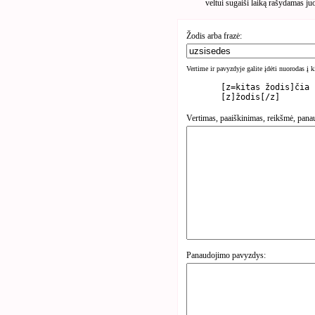
veltui sugaiši laiką rašydamas ju
Žodis arba frazė:
Vertime ir pavyzdyje galite įdėti nuorodas į 
	[z=kitas žodis]čia rasite kita žodį[/z]

Vertimas, paaiškinimas, reikšmė, pana
Panaudojimo pavyzdys: