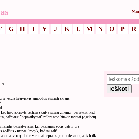
as
Nau
F
G
H
I
Y
J
K
L
M
N
O
P
R
yną.
ie verčia lietuviškus simbolius atsirasti ekrane.
ė.
is.
ad tavo aprašytą vertimą skaitys šimtai žmonių - pasistenk, kad
rija, dažniausi "nepataikymai" rašant arba kitokie tarimai pagelbėtų
Išimtis tiem atvejams, kai verčiamas žodis pats ir yra
 žodžius - menas. Įrodyk, kad tai gali!
įmanoma, vardų. Tokie vertimai nepraeis pro moderatorių akis ir tik