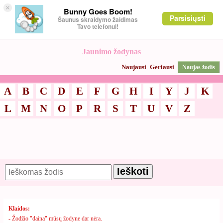
×
Bunny Goes Boom!
Parsisiųsti
Šaunus skraidymo žaidimas
Tavo telefonui!
Jaunimo žodynas
Naujausi
Geriausi
Naujas žodis
A
B
C
D
E
F
G
H
I
Y
J
K
L
M
N
O
P
R
S
T
U
V
Z
Klaidos:
-
Žodžio "daina" mūsų žodyne dar nėra.