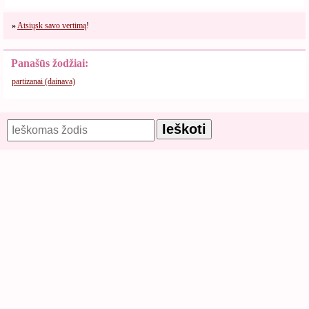
»
Atsiųsk savo vertimą
!
Panašūs žodžiai:
partizanai (dainava)