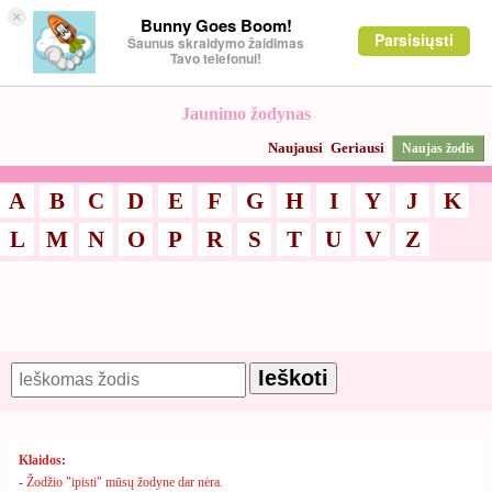
×
Bunny Goes Boom!
Parsisiųsti
Šaunus skraidymo žaidimas
Tavo telefonui!
Jaunimo žodynas
Naujausi
Geriausi
Naujas žodis
A
B
C
D
E
F
G
H
I
Y
J
K
L
M
N
O
P
R
S
T
U
V
Z
Klaidos:
-
Žodžio "ipisti" mūsų žodyne dar nėra.