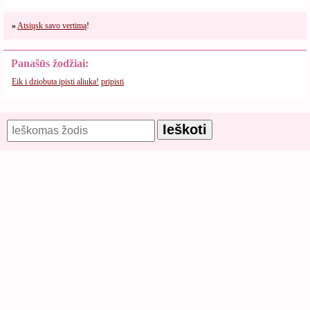
»
Atsiųsk savo vertimą
!
Panašūs žodžiai:
Eik i dziobuta ipisti aliuka!
pripisti