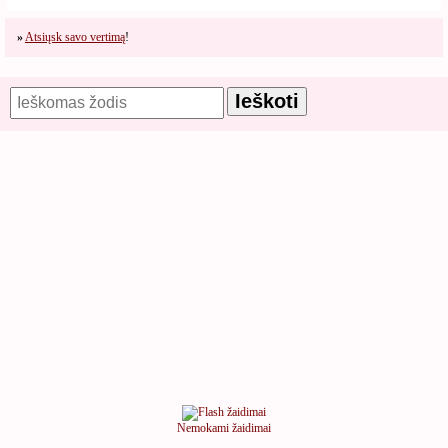
»
Atsiųsk savo vertimą
!
Nemokami žaidimai