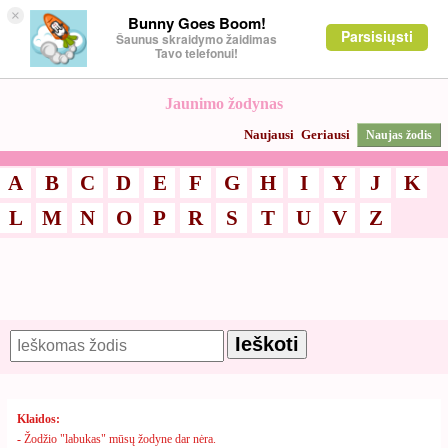
×
Bunny Goes Boom!
Parsisiųsti
Šaunus skraidymo žaidimas
Tavo telefonui!
Jaunimo žodynas
Naujausi
Geriausi
Naujas žodis
A
B
C
D
E
F
G
H
I
Y
J
K
L
M
N
O
P
R
S
T
U
V
Z
Klaidos:
-
Žodžio "labukas" mūsų žodyne dar nėra.