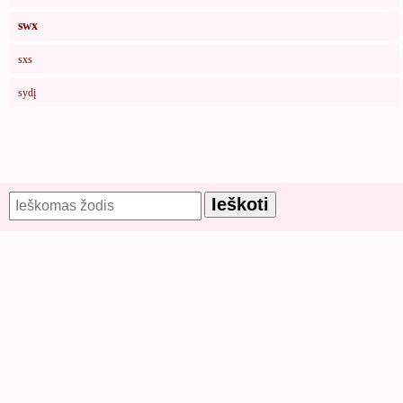
swx
sxs
sydį