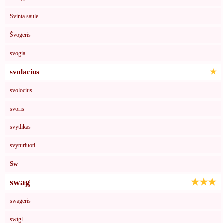
Svinta saule
Švogeris
svogia
svolacius
★
svolocius
svoris
svytlikas
svyturiuoti
Sw
swag
★★★
swageris
swtgl