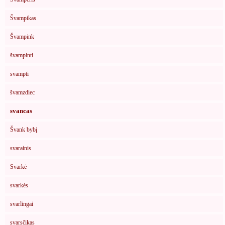
Švampikas
Švampink
švampinti
svampti
švamzdiec
svancas
Švank bybį
svarainis
Svarkė
svarkės
svarlingai
svarsčikas