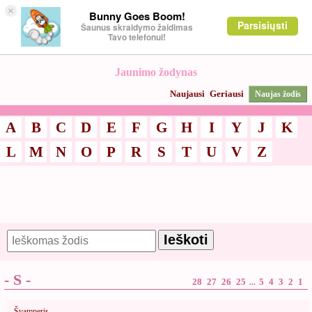
×
Bunny Goes Boom!
Parsisiųsti
Šaunus skraidymo žaidimas
Tavo telefonui!
Jaunimo žodynas
Naujausi
Geriausi
Naujas žodis
A
B
C
D
E
F
G
H
I
Y
J
K
L
M
N
O
P
R
S
T
U
V
Z
- S -
28
27
26
25
5
4
3
2
1
...
Švamperis