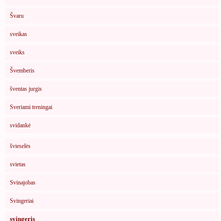
Švaru
sveikas
sveiks
Švemberis
šventas jurgis
Sveriami treningai
svidankė
švieselės
svietas
Svinajobas
Svingeriai
svingeris