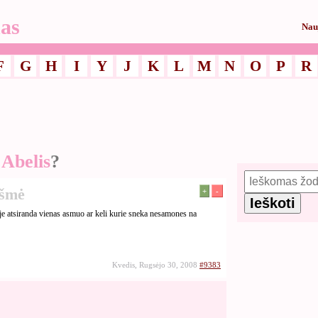
as
Nau
F
G
H
I
Y
J
K
L
M
N
O
P
R
 Abelis
?
kšmė
+
-
je atsiranda vienas asmuo ar keli kurie sneka nesamones na
Kvedis, Rugsėjo 30, 2008
#9383