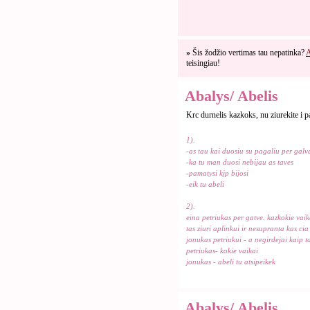
»
Šis žodžio vertimas tau nepatinka?
A
teisingiau!
Abalys/ Abelis
Krc durnelis kazkoks, nu ziurekite i 
1).
-as tau kai duosiu su pagaliu per galv
-ka tu man duosi nebijau as taves
-pamatysi kjp bijosi
-eik tu abeli
2).
eina petriukas per gatve. kazkokie vai
tas ziuri aplinkui ir nesupranta kas cia
jonukas petriukui - a negirdejai kaip t
petriukas- kokie vaikai
jonukas - abeli tu atsipeikek
Abalys/ Abelis