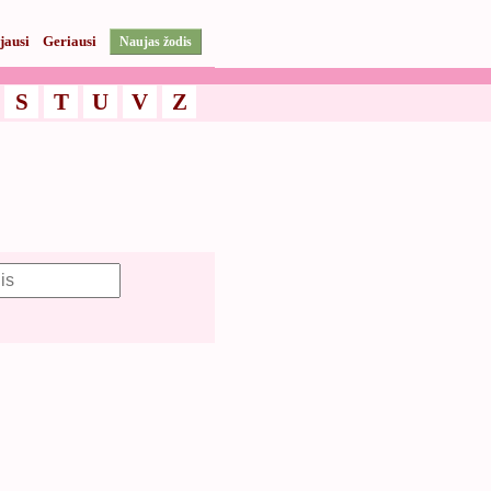
jausi
Geriausi
Naujas žodis
S
T
U
V
Z