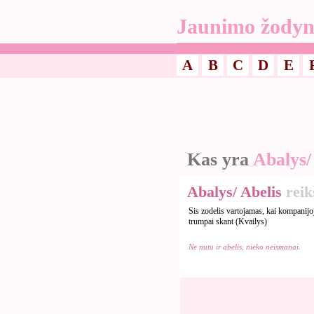
Jaunimo žodyn
A
B
C
D
E
Kas yra
Abalys/
Abalys/ Abelis
rei
Sis zodelis vartojamas, kai kompanijo
trumpai skant (Kvailys)
Ne nutu ir abelis, nieko neismanai.