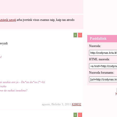
tsiųsk savajį
arba įvertink visus esamus taip, kaip tau atrodo
+
-
Pasidalink
pavyzdi
Nuoroda:
a!
HTML nuoroda:
Nuoroda forumams:
kai saukia ant jo - Du*as du*as (*=h)
 ivyko
ave tie vaikai isvadina?
N
aguute, Birželio 3, 2011
#20032
+
-