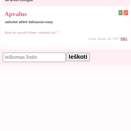
tau atrodo teisingiau!
Apvalus
+
-
narkotinė tabletė dažniausiai extazy
Kam dar apvalu bilieta i stebuklu sali ?
fuxsa, Sausio 26, 2007
#861