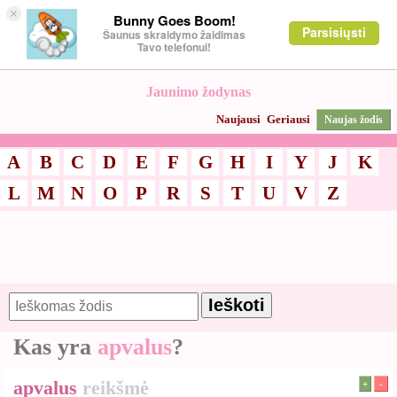
×
Bunny Goes Boom!
Parsisiųsti
Šaunus skraidymo žaidimas
Tavo telefonui!
Jaunimo žodynas
Naujausi
Geriausi
Naujas žodis
A
B
C
D
E
F
G
H
I
Y
J
K
L
M
N
O
P
R
S
T
U
V
Z
Kas yra
apvalus
?
apvalus
reikšmė
+
-