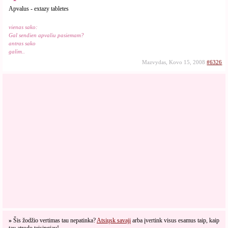
Apvalus - extazy tabletes
vienas sako:
Gal sendien apvaliu pasiemam?
antras sako
galim..
Mazvydas, Kovo 15, 2008
#6326
»
Šis žodžio vertimas tau nepatinka?
Atsiųsk savajį
arba įvertink visus esamus taip, kaip