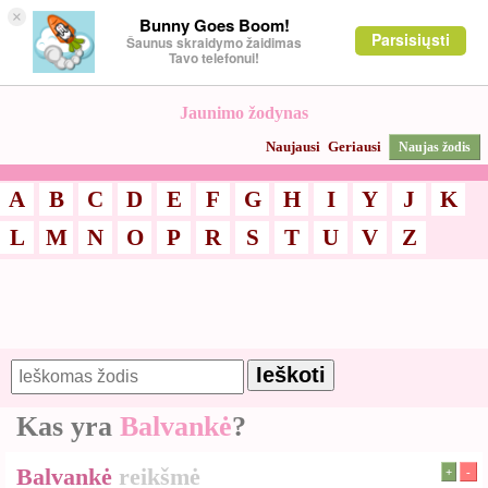
×
Bunny Goes Boom!
Parsisiųsti
Šaunus skraidymo žaidimas
Tavo telefonui!
Jaunimo žodynas
Naujausi
Geriausi
Naujas žodis
A
B
C
D
E
F
G
H
I
Y
J
K
L
M
N
O
P
R
S
T
U
V
Z
Kas yra
Balvankė
?
Balvankė
reikšmė
+
-