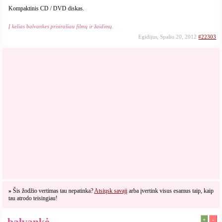
Kompaktinis CD / DVD diskas.
Į kelias balvankes prisirašiau filmų ir žaidimų.
Egidijus, Spalio 20, 2012
#22303
»
Šis žodžio vertimas tau nepatinka?
Atsiųsk savajį
arba įvertink visus esamus taip, kaip
tau atrodo teisingiau!
balvankė
+
-