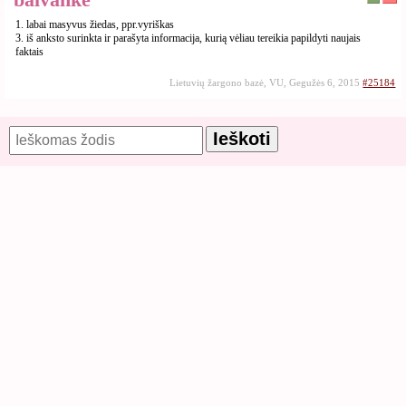
1. labai masyvus žiedas, ppr.vyriškas
3. iš anksto surinkta ir parašyta informacija, kurią vėliau tereikia papildyti naujais
faktais
Lietuvių žargono bazė, VU, Gegužės 6, 2015
#25184