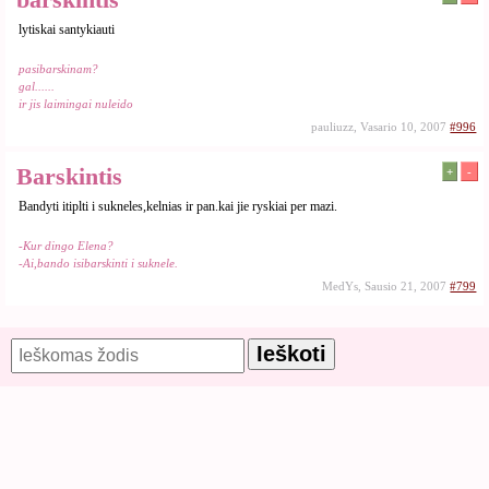
lytiskai santykiauti
pasibarskinam?
gal......
ir jis laimingai nuleido
pauliuzz, Vasario 10, 2007
#996
Barskintis
+
-
Bandyti itiplti i sukneles,kelnias ir pan.kai jie ryskiai per mazi.
-Kur dingo Elena?
-Ai,bando isibarskinti i suknele.
MedYs, Sausio 21, 2007
#799