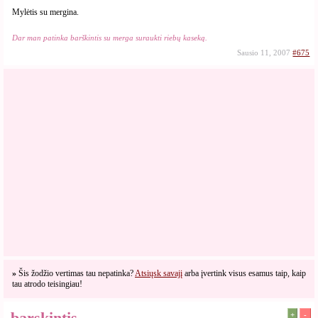
Mylėtis su mergina.
Dar man patinka barškintis su merga suraukti riebų kaseką.
Sausio 11, 2007
#675
»
Šis žodžio vertimas tau nepatinka?
Atsiųsk savajį
arba įvertink visus esamus taip, kaip
tau atrodo teisingiau!
barskintis
+
-