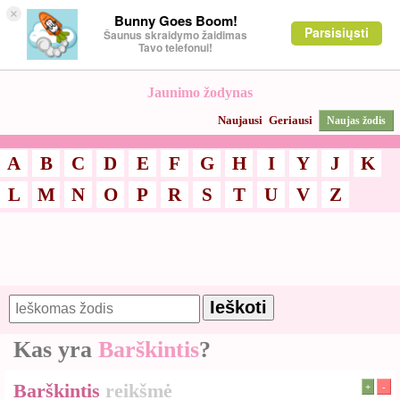
×
Bunny Goes Boom!
Parsisiųsti
Šaunus skraidymo žaidimas
Tavo telefonui!
Jaunimo žodynas
Naujausi
Geriausi
Naujas žodis
A
B
C
D
E
F
G
H
I
Y
J
K
L
M
N
O
P
R
S
T
U
V
Z
Kas yra
Barškintis
?
Barškintis
reikšmė
+
-