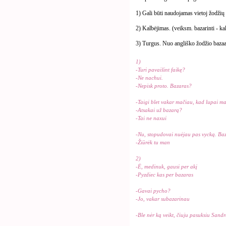
1) Gali būti naudojamas vietoj žodžių
2) Kalbėjimas. (veiksm. bazarinti - kal
3) Turgus. Nuo angliško žodžio bazaa
1)
-Turi pavaišint faikę?
-Ne nachui.
-Nepisk proto. Bazaras?
-Taigi blet vakar mačiau, kad lupai m
-Atsakai už bazarą?
-Tai ne naxui
-Nu, stopudovai nuėjau pas vycką. Ba
-Žiūrėk tu man
2)
-Ė, medinuk, gausi per akį
-Pyzdiec kas per bazaras
-Gavai pycho?
-Jo, vakar subazarinau
-Ble nėr ką veikt, čiuju pasuksiu Sand