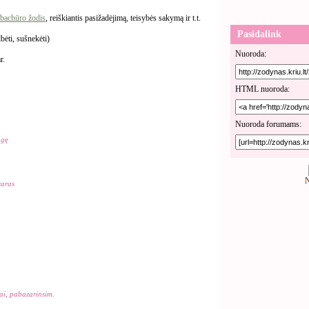
bachūro žodis
, reiškiantis pasižadėjimą, teisybės sakymą ir t.t.
Pasidalink
bėti, sušnekėti)
Nuoroda:
r.
HTML nuoroda:
Nuoroda forumams:
agę
N
zaras
rai, pabazarinsim.