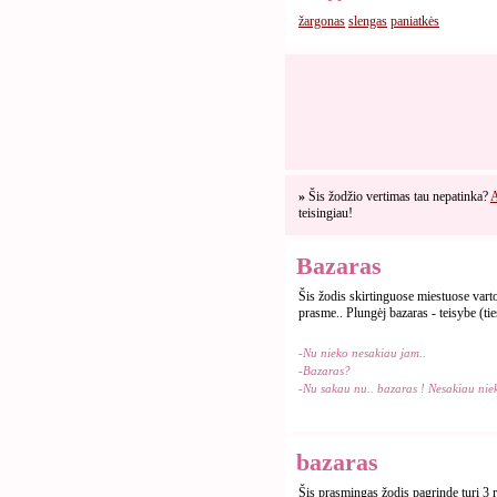
žargonas
slengas
paniatkės
»
Šis žodžio vertimas tau nepatinka?
A
teisingiau!
Bazaras
Šis žodis skirtinguose miestuose vartoj
prasme.. Plungėj bazaras - teisybe (tie
-Nu nieko nesakiau jam..
-Bazaras?
-Nu sakau nu.. bazaras ! Nesakiau niek
bazaras
Šis prasmingas žodis pagrinde turi 3 