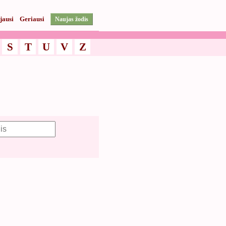
jausi
Geriausi
Naujas žodis
S
T
U
V
Z