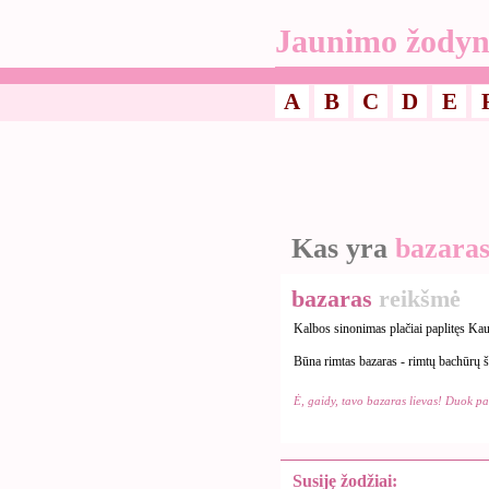
Jaunimo žodyn
A
B
C
D
E
Kas yra
bazara
bazaras
reikšmė
Kalbos sinonimas plačiai paplitęs Kau
Būna rimtas bazaras - rimtų bachūrų šn
Ė, gaidy, tavo bazaras lievas! Duok p
Susiję žodžiai: