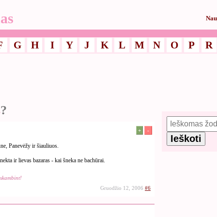
as
Nau
F
G
H
I
Y
J
K
L
M
N
O
P
R
s
?
+
-
ne, Panevėžy ir šiauliuos.
ekta ir lievas bazaras - kai šneka ne bachūrai.
askambint!
Gruodžio 12, 2006
#6