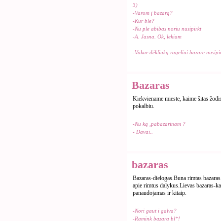
3)
-Varom į bazarą?
-Kur ble?
-Nu ple abibas noriu nusipirkt
-A. Jasna. Ok, lekiam
-Vakar dėkliuką rageliui bazare nusipi
Bazaras
Kiekviename mieste, kaime šitas žodi
pokalbiu.
-Nu ką ,pabazarinam ?
- Davai..
bazaras
Bazaras-dielogas.Buna rimtas bazaras i
apie rimtus dalykus.Lievas bazaras-kai
panaudojamas ir kitaip.
-Nori gaut i galva?
-Ramink bazara bl*!