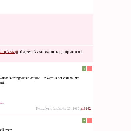
tsiųsk savajį
arba įvertink visus esamus taip, kaip tau atrodo
+
-
amas skirtingose situacijose... Ir kartasis net visiškai kita
sa)..
o..
Neisigilynk, Lapkričio 23, 2008
#10142
+
-
reiškmes: