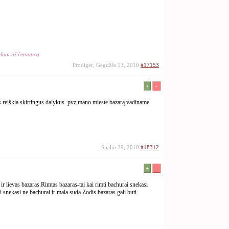
rkau už červoncą.
Prodiger, Gegužės 13, 2010
#17153
+
-
s reiškia skirtingus dalykus. pvz,mano mieste bazarą vadiname
Spalio 29, 2010
#18312
+
-
r lievas bazaras.Rimtas bazaras-tai kai rimti bachurai snekasi
 snekasi ne bachurai ir mala suda.Zodis bazaras gali buti