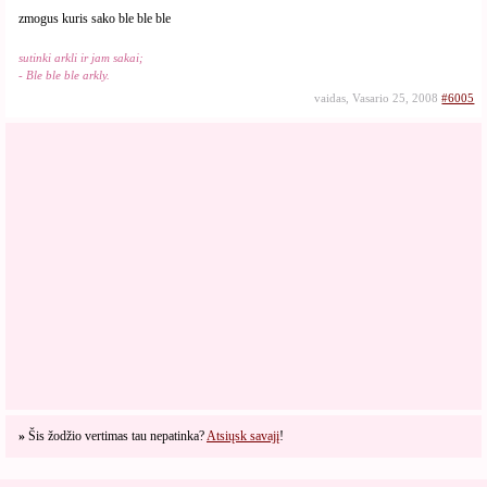
zmogus kuris sako ble ble ble
sutinki arkli ir jam sakai;
- Ble ble ble arkly.
vaidas, Vasario 25, 2008
#6005
»
Šis žodžio vertimas tau nepatinka?
Atsiųsk savajį
!