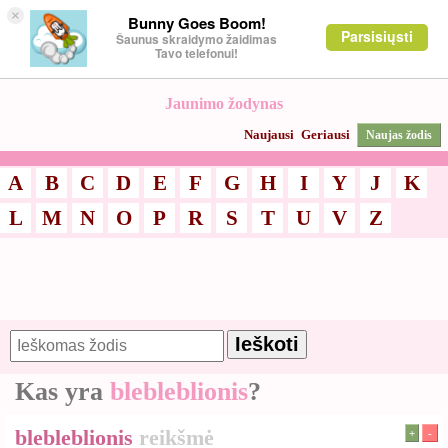
×
Bunny Goes Boom!
Parsisiųsti
Šaunus skraidymo žaidimas
Tavo telefonui!
Jaunimo žodynas
Naujausi
Geriausi
Naujas žodis
A
B
C
D
E
F
G
H
I
Y
J
K
L
M
N
O
P
R
S
T
U
V
Z
Kas yra
blebleblionis
?
blebleblionis
reikšmė
+
-