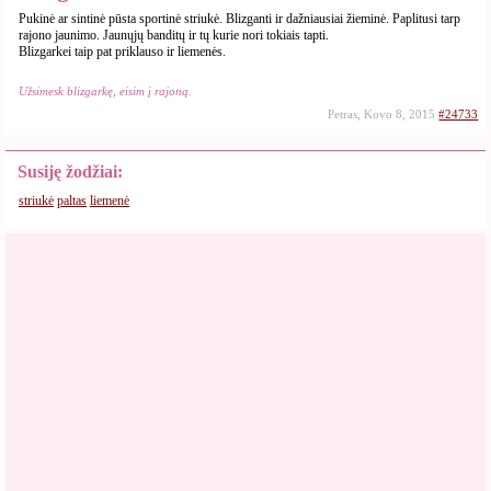
Pukinė ar sintinė pūsta sportinė striukė. Blizganti ir dažniausiai žieminė. Paplitusi tarp
rajono jaunimo. Jaunųjų banditų ir tų kurie nori tokiais tapti.
Blizgarkei taip pat priklauso ir liemenės.
Užsimesk blizgarkę, eisim į rajoną.
Petras, Kovo 8, 2015
#24733
Susiję žodžiai:
striukė
paltas
liemenė