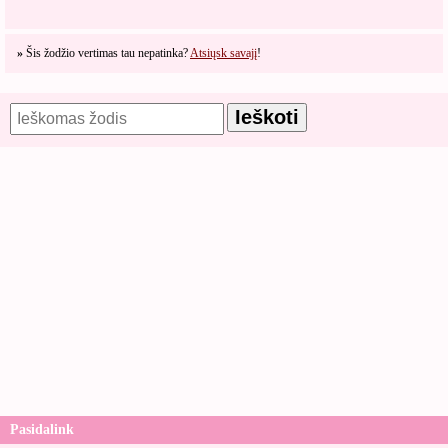
»
Šis žodžio vertimas tau nepatinka?
Atsiųsk savajį
!
Pasidalink