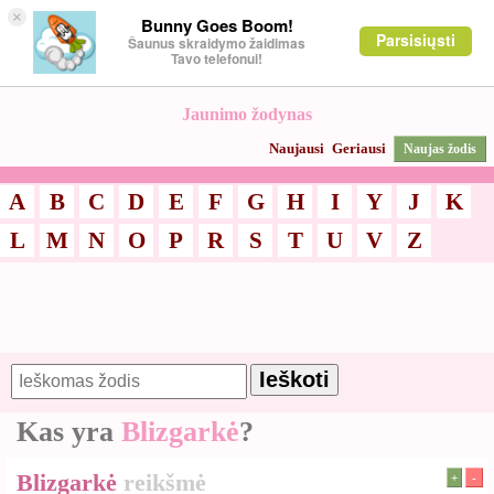
×
Bunny Goes Boom!
Parsisiųsti
Šaunus skraidymo žaidimas
Tavo telefonui!
Jaunimo žodynas
Naujausi
Geriausi
Naujas žodis
A
B
C
D
E
F
G
H
I
Y
J
K
L
M
N
O
P
R
S
T
U
V
Z
Kas yra
Blizgarkė
?
Blizgarkė
reikšmė
+
-