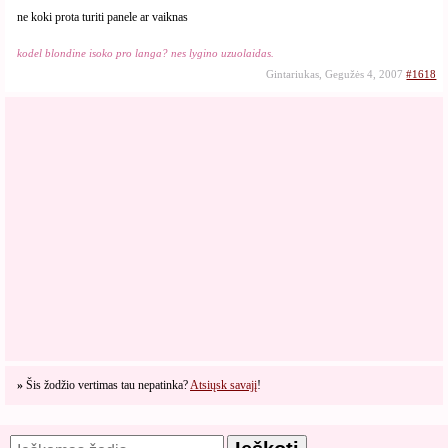
ne koki prota turiti panele ar vaiknas
kodel blondine isoko pro langa? nes lygino uzuolaidas.
Gintariukas, Gegužės 4, 2007
#1618
»
Šis žodžio vertimas tau nepatinka?
Atsiųsk savajį
!