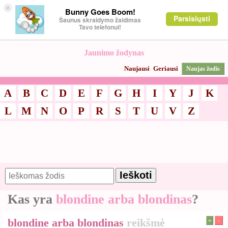
×
Bunny Goes Boom!
Parsisiųsti
Šaunus skraidymo žaidimas
Tavo telefonui!
Jaunimo žodynas
Naujausi
Geriausi
Naujas žodis
A
B
C
D
E
F
G
H
I
Y
J
K
L
M
N
O
P
R
S
T
U
V
Z
Kas yra
blondine arba blondinas
?
blondine arba blondinas
reikšmė
+
-