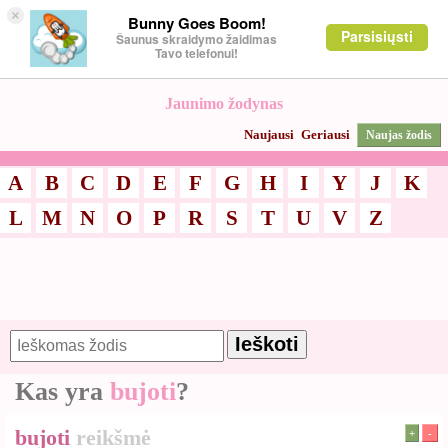
×
Bunny Goes Boom!
Parsisiųsti
Šaunus skraidymo žaidimas
Tavo telefonui!
Jaunimo žodynas
Naujausi
Geriausi
Naujas žodis
A
B
C
D
E
F
G
H
I
Y
J
K
L
M
N
O
P
R
S
T
U
V
Z
Kas yra
bujoti
?
bujoti
reikšmė
+
-