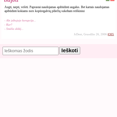
Augti, tarpti, vešėti. Paprastai naudojamas apibūdinti augalus. Bet kartais naudojamas
apibūdinti kokiams nors kopūstgalvių piliečių sukeltam reiškiniui
- Ale įsibujojo korupcija...
- Kur?
- Smėlio dėžėj...
JcDent, Gruodžio 26, 2006
#305