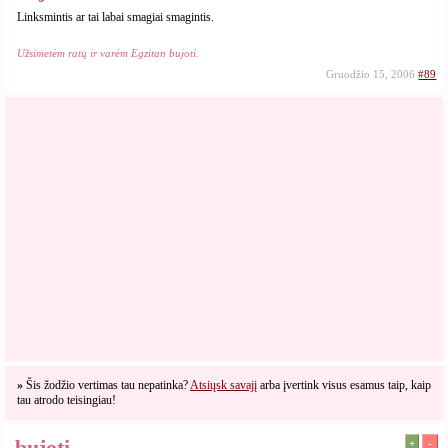
Linksmintis ar tai labai smagiai smagintis.
Užsimetėm ratų ir varėm Egzitan bujoti.
Gruodžio 15, 2006
#89
»
Šis žodžio vertimas tau nepatinka?
Atsiųsk savajį
arba įvertink visus esamus taip, kaip
tau atrodo teisingiau!
bujoti
+
-