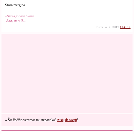
Stora mergina.
-Žiūrėk ji tikra buksa...
-Aha, storulė...
Birželio 3, 2009
#13192
»
Šis žodžio vertimas tau nepatinka?
Atsiųsk savajį
!