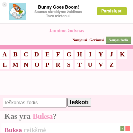
×
Bunny Goes Boom!
Parsisiųsti
Šaunus skraidymo žaidimas
Tavo telefonui!
Jaunimo žodynas
Naujausi
Geriausi
Naujas žodis
A
B
C
D
E
F
G
H
I
Y
J
K
L
M
N
O
P
R
S
T
U
V
Z
Kas yra
Buksa
?
Buksa
reikšmė
+
-