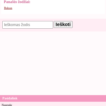
Panašūs žodžiai:
Buksas
Pasidalink
Nuoroda: