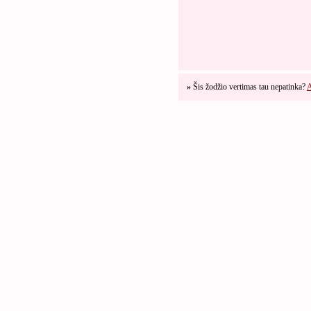
»
Šis žodžio vertimas tau nepatinka?
A