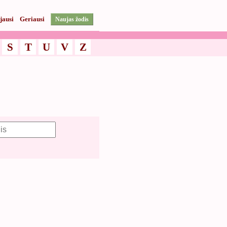
jausi
Geriausi
Naujas žodis
S
T
U
V
Z