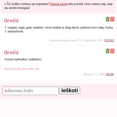
»
Šis žodžio vertimas tau nepatinka?
Atsiųsk savajį
arba įvertink visus esamus taip, kaip
tau atrodo teisingiau!
drožti
+
-
1. varginti, engti, guiti, kankinti, versti sunkiai ar daug daryti, primesti savo valią, tvarką
3. masturbuotis
Lietuvių žargono bazė, VU, Gegužės 6, 2015
#25163
drožti
+
-
Uostyti narkotikus.{miltelius}
Snd padrožiau,bet reikia dar.
Rugsėjo 13, 2008
#9189