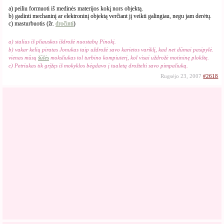
a) peiliu formuoti iš medinės materijos kokį nors objektą.
b) gadinti mechaninį ar elektroninį objektą verčiant jį veikti galingiau, negu jam derėtų.
c) masturbuotis (žr.
dročinti
)
a) stalius iš pliauskos išdrožė nuostabų Pinokį.
b) vakar kelių piratas Jonukas taip uždrožė savo karietos variklį, kad net dūmai pasipylė.
vienas mūsų
šūlės
moksliukas tol turbino kompiuterį, kol visai uždrožė motininę plokštę.
c) Petriukas tik grįžęs iš mokyklos bėgdavo į tualetą drožtelti savo pimpaliuką.
Rugsėjo 23, 2007
#2618