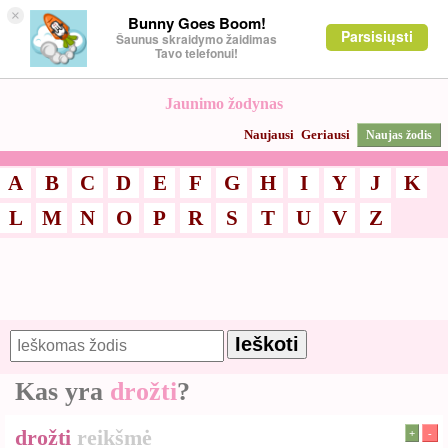
×
Bunny Goes Boom!
Parsisiųsti
Šaunus skraidymo žaidimas
Tavo telefonui!
Jaunimo žodynas
Naujausi
Geriausi
Naujas žodis
A
B
C
D
E
F
G
H
I
Y
J
K
L
M
N
O
P
R
S
T
U
V
Z
Kas yra
drožti
?
drožti
reikšmė
+
-