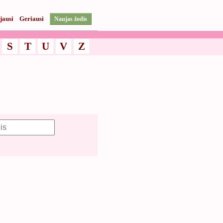
jausi
Geriausi
Naujas žodis
S
T
U
V
Z