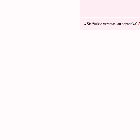
»
Šis žodžio vertimas tau nepatinka?
A