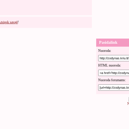
tsiųsk savajį
!
Pasidalink
Nuoroda:
HTML nuoroda:
Nuoroda forumams:
N