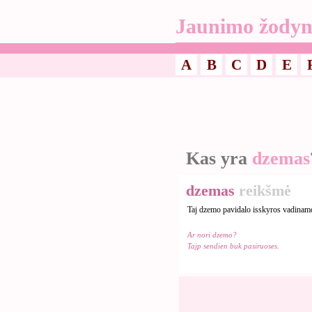
Jaunimo žodyn
A
B
C
D
E
Kas yra
dzemas
dzemas
reikšmė
Taj dzemo pavidalo isskyros vadinam
Ar nori dzemo?
Tajp sendien buk pasiruoses.