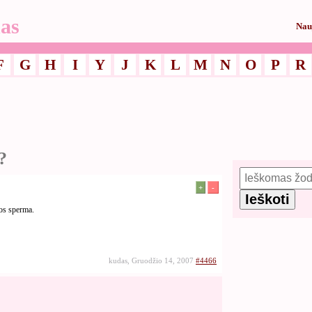
as
Nau
F
G
H
I
Y
J
K
L
M
N
O
P
R
?
+
-
os sperma.
kudas, Gruodžio 14, 2007
#4466