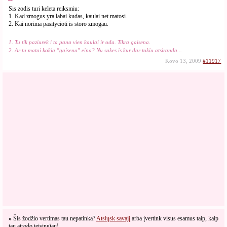
Sis zodis turi keleta reiksmiu:
1. Kad zmogus yra labai kudas, kaulai net matosi.
2. Kai norima pasitycioti is storo zmogau.
1. Tu tik paziurek i ta pana vien kaulai ir oda. Tikra gaisena.
2. Ar tu matai kokia "gaisena" eina? Nu sakes is kur dar tokiu atsiranda...
Kovo 13, 2009
#11917
»
Šis žodžio vertimas tau nepatinka?
Atsiųsk savajį
arba įvertink visus esamus taip, kaip
tau atrodo teisingiau!