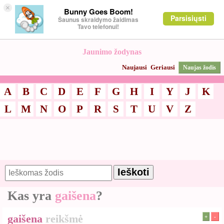
×
Bunny Goes Boom!
Parsisiųsti
Šaunus skraidymo žaidimas
Tavo telefonui!
Jaunimo žodynas
Naujausi
Geriausi
Naujas žodis
A
B
C
D
E
F
G
H
I
Y
J
K
L
M
N
O
P
R
S
T
U
V
Z
Kas yra
gaišena
?
gaišena
reikšmė
+
-