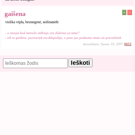
gaišena
+
-
visiška vėpla, besmegenė, neišmanėlė.
- o zinojai kad menulis istikruju yra didesnis uz zeme?
- eik tu gaišena. pasivartyk enciklopedija, o poto jau paskaitas mum cia pravedinek .
skruzdelyte, Sausio 10, 2007
#653