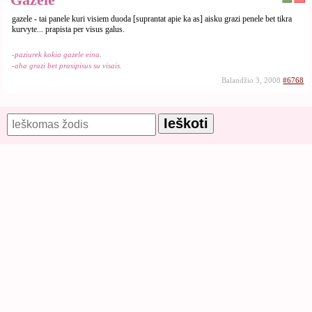
gazele - tai panele kuri visiem duoda [suprantat apie ka as] aisku grazi penele bet tikra
kurvyte... prapista per visus galus.
-paziurek kokia gazele eina.
-aha grazi bet prasipisus su visais.
Balandžio 3, 2008
#6768