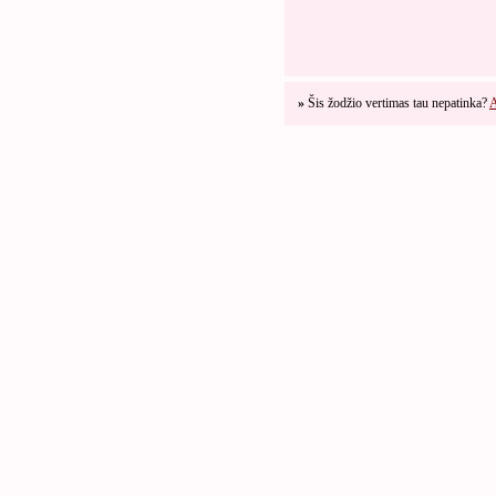
»
Šis žodžio vertimas tau nepatinka?
A