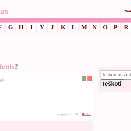
as
Nau
F
G
H
I
Y
J
K
L
M
N
O
P
R
enis
?
mė
+
-
Rugsėjo 30, 2007
#2861