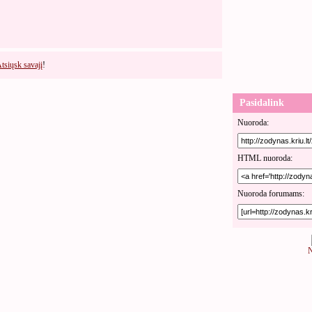
tsiųsk savajį
!
Pasidalink
Nuoroda:
HTML nuoroda:
Nuoroda forumams:
N