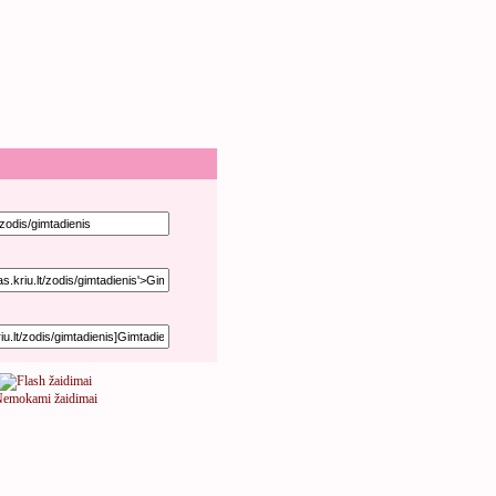
emokami žaidimai