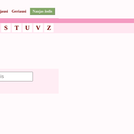
jausi
Geriausi
Naujas žodis
S
T
U
V
Z