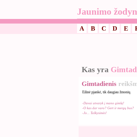
Jaunimo žodyn
A
B
C
D
E
Kas yra
Gimtadi
Gimtadienis
reikš
Eilinė pjankė, tik daugiau žmonių.
-Davai atvaryk į mano gimšę!
-O kas dar varo? Gert ir mergų bus?
-Jo... Taškysimės!