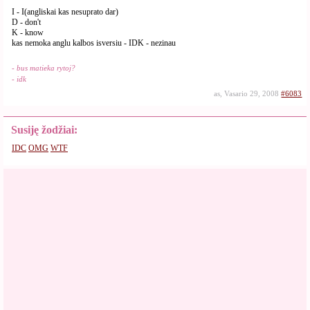
I - I(angliskai kas nesuprato dar)
D - don't
K - know
kas nemoka anglu kalbos isversiu - IDK - nezinau
- bus matieka rytoj?
- idk
as, Vasario 29, 2008
#6083
Susiję žodžiai:
IDC
OMG
WTF