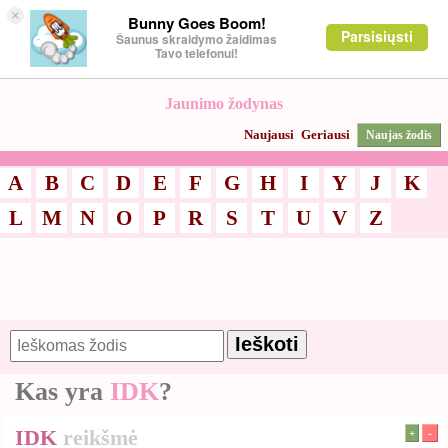
×
Bunny Goes Boom!
Parsisiųsti
Šaunus skraidymo žaidimas
Tavo telefonui!
Jaunimo žodynas
Naujausi
Geriausi
Naujas žodis
A
B
C
D
E
F
G
H
I
Y
J
K
L
M
N
O
P
R
S
T
U
V
Z
Kas yra
IDK
?
IDK
reikšmė
+
-