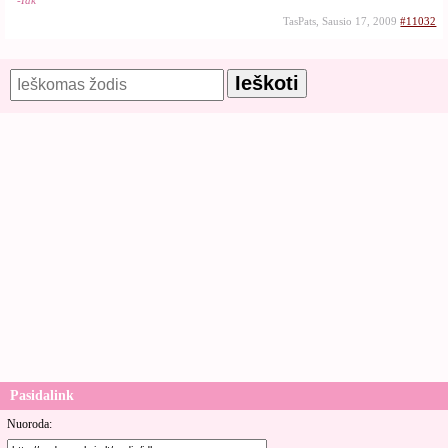
-Idk
TasPats, Sausio 17, 2009
#11032
Pasidalink
Nuoroda: