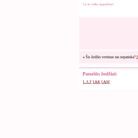
l.a tu viska sugadinai
»
Šis žodžio vertimas tau nepatinka?
A
Panašūs žodžiai:
L.A.F
L&K
L&M