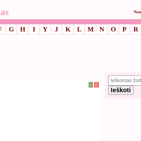
as
Nau
F
G
H
I
Y
J
K
L
M
N
O
P
R
+
-