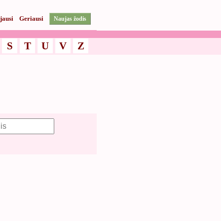
jausi
Geriausi
Naujas žodis
S
T
U
V
Z