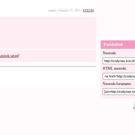
migle, Vasario 17, 2011
#19144
Pasidalink
Nuoroda:
tsiųsk savajį
!
HTML nuoroda:
Nuoroda forumams:
N