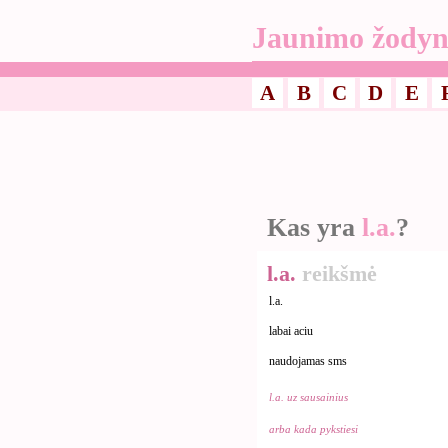
Jaunimo žodyn
A
B
C
D
E
Kas yra
l.a.
?
l.a.
reikšmė
l.a.
labai aciu
naudojamas sms
l.a. uz sausainius
arba kada pykstiesi