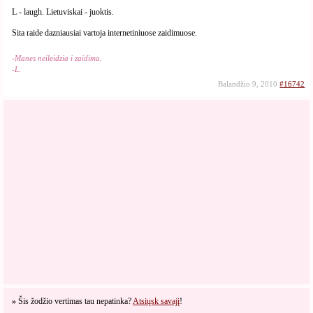
L - laugh. Lietuviskai - juoktis.
Sita raide dazniausiai vartoja internetiniuose zaidimuose.
-Manes neileidzia i zaidima.
-L.
Balandžio 9, 2010
#16742
»
Šis žodžio vertimas tau nepatinka?
Atsiųsk savajį
!