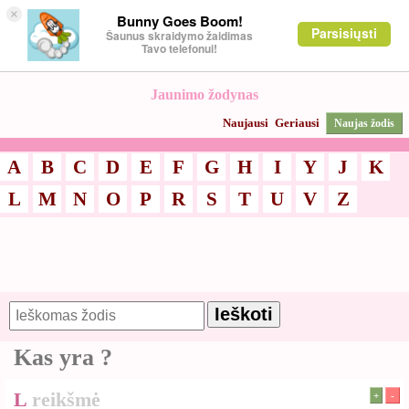
×
Bunny Goes Boom!
Parsisiųsti
Šaunus skraidymo žaidimas
Tavo telefonui!
Jaunimo žodynas
Naujausi
Geriausi
Naujas žodis
A
B
C
D
E
F
G
H
I
Y
J
K
L
M
N
O
P
R
S
T
U
V
Z
Kas yra
?
L
reikšmė
+
-