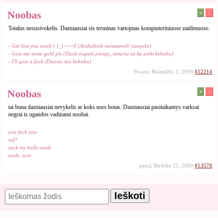
Noobas
+
-
Totalus nesusivokelis. Dazniausiai sis terminas vartojmas kompiuteriniuose zaidimuose.
- Get lost you noob ( )_)===0 (Atsikabink neismaneli/ naujoke)
- Give me some gold pls (Duok truputi pinigu, neturiu uz ka pirkt kebabu)
- I'll give a fuck (Duosiu tau kebaba)
Proom, Balandžio 3, 2009
#12214
Noobas
+
-
tai buna dazniausiai nevykelis ar koks nors botas. Dazniausiai pasitaikantys varksai
negrai is ugandos vadinami noobai.
you fuck you
wtf?
suck my balls noob
yeah, sure
pasol, Birželio 22, 2009
#13578