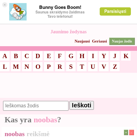
×
Bunny Goes Boom!
Parsisiųsti
Šaunus skraidymo žaidimas
Tavo telefonui!
Jaunimo žodynas
Naujausi
Geriausi
Naujas žodis
A
B
C
D
E
F
G
H
I
Y
J
K
L
M
N
O
P
R
S
T
U
V
Z
Kas yra
noobas
?
noobas
reikšmė
+
-