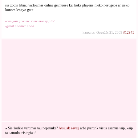
sis zodis labiau vartojimas online geimuose kai koks playeris nieko nesugeba ar eisko
konors lengvo gaut
-can you give me some money plz?
-great another noob...
kasparas, Gegužės 21, 2009
#12945
»
Šis žodžio vertimas tau nepatinka?
Atsiųsk savajį
arba įvertink visus esamus taip, kaip
tau atrodo teisingiau!