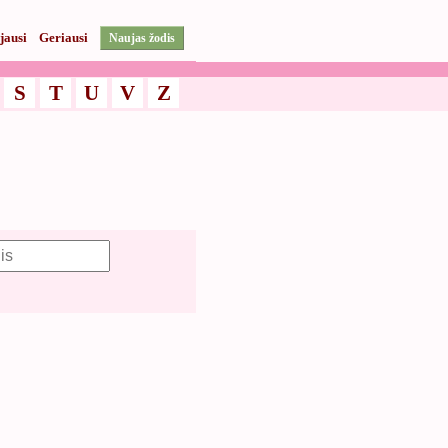
jausi
Geriausi
Naujas žodis
S
T
U
V
Z