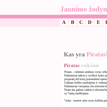
Jaunimo žodyn
A
B
C
D
E
Kas yra
Piratas
Piratas
reikšmė
Piratas - vidutinio amžiaus vyras, ieš
Dažniausiai taikosi į vyriškos lyties j
preparatų dėl kurių prarandama sąmonė
Galimas žodžio naudojimas ir veikmažo
Dažniausiai vartojama, kai neturima lė
Piratu dar galima vadinti ir užsienieči
su *aukų medžiojimu.
*auka - moteris arba vyras lytiškai pas