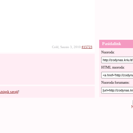
Pasidalink
Cold, Sausio 3, 2010
#15723
Nuoroda:
HTML nuoroda:
Nuoroda forumams:
tsiųsk savajį
!
N