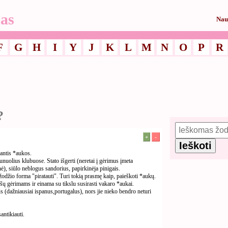
as
Nau
F
G
H
I
Y
J
K
L
M
N
O
P
R
?
+
-
kantis *aukos.
aunuolius klubuose. Stato išgerti (neretai į gėrimus įmeta
), siūlo neblogus sandorius, papirkinėja pinigais.
džio forma "piratauti". Turi tokią prasmę kaip, paieškoti *aukų.
šų gėrimams ir einama su tikslu susirasti vakaro *aukai.
us (dažniausiai ispanus,portugalus), nors jie nieko bendro neturi
antikiauti.