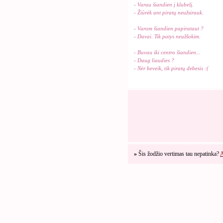
- Varau šiandien į klubelį.
- Žiūrėk ant piratų neužsirauk.
- Varom šiandien papirataut ?
- Davai. Tik patys neužšokim.
- Buvau iki centro šiandien...
- Daug liaudies ?
- Nėr beveik, tik piratų debesis :(
»
Šis žodžio vertimas tau nepatinka?
A