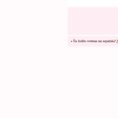
»
Šis žodžio vertimas tau nepatinka?
A