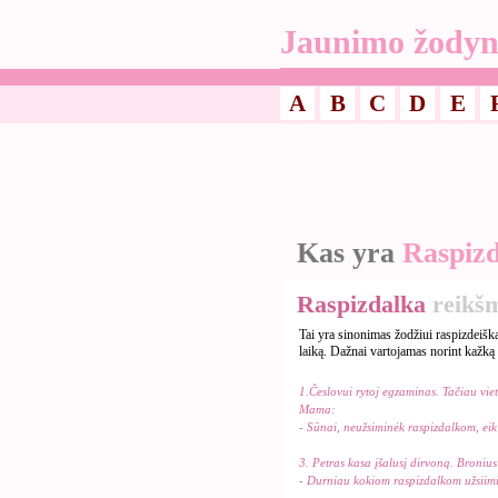
Jaunimo žodyn
A
B
C
D
E
Kas yra
Raspiz
Raspizdalka
reikš
Tai yra sinonimas žodžiui raspizdeišk
laiką. Dažnai vartojamas norint kažką 
1.Česlovui rytoj egzaminas. Tačiau vieto
Mama:
- Sūnai, neužsiminėk raspizdalkom, eik
3. Petras kasa įšalusį dirvoną. Broniu
- Durniau kokiom raspizdalkom užsiimi