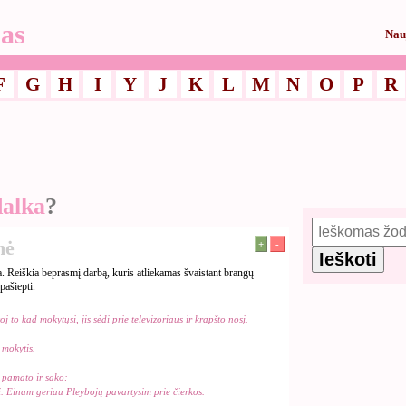
as
Nau
F
G
H
I
Y
J
K
L
M
N
O
P
R
dalka
?
mė
+
-
a. Reiškia beprasmį darbą, kuris atliekamas švaistant brangų
pašiepti.
j to kad mokytųsi, jis sėdi prie televizoriaus ir krapšto nosį.
 mokytis.
s pamato ir sako:
. Einam geriau Pleybojų pavartysim prie čierkos.