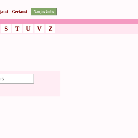
jausi
Geriausi
Naujas žodis
S
T
U
V
Z