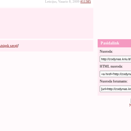
Leticijus, Vasario 8, 2009
#11385
Pasidalink
tsiųsk savajį
!
Nuoroda:
HTML nuoroda:
Nuoroda forumams:
N