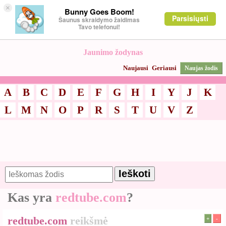
×
Bunny Goes Boom!
Parsisiųsti
Šaunus skraidymo žaidimas
Tavo telefonui!
Jaunimo žodynas
Naujausi
Geriausi
Naujas žodis
A
B
C
D
E
F
G
H
I
Y
J
K
L
M
N
O
P
R
S
T
U
V
Z
Kas yra
redtube.com
?
redtube.com
reikšmė
+
-