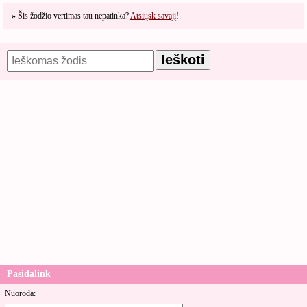
»
Šis žodžio vertimas tau nepatinka?
Atsiųsk savajį
!
Pasidalink
Nuoroda: