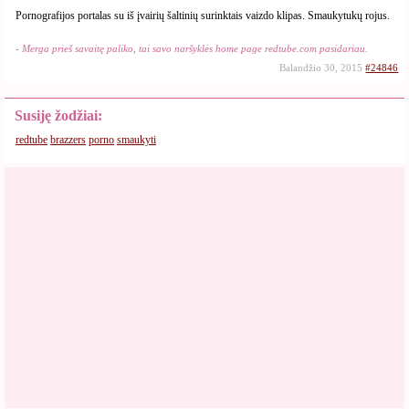
Pornografijos portalas su iš įvairių šaltinių surinktais vaizdo klipas. Smaukytukų rojus.
- Merga prieš savaitę paliko, tai savo naršyklės home page redtube.com pasidariau.
Balandžio 30, 2015
#24846
Susiję žodžiai:
redtube
brazzers
porno
smaukyti