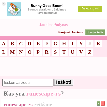
×
Bunny Goes Boom!
Parsisiųsti
Šaunus skraidymo žaidimas
Tavo telefonui!
Jaunimo žodynas
Naujausi
Geriausi
Naujas žodis
A
B
C
D
E
F
G
H
I
Y
J
K
L
M
N
O
P
R
S
T
U
V
Z
Kas yra
runescape-rs
?
runescape-rs
reikšmė
+
-