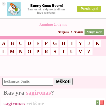
×
Bunny Goes Boom!
Parsisiųsti
Šaunus skraidymo žaidimas
Tavo telefonui!
Jaunimo žodynas
Naujausi
Geriausi
Naujas žodis
A
B
C
D
E
F
G
H
I
Y
J
K
L
M
N
O
P
R
S
T
U
V
Z
Kas yra
sagironas
?
sagironas
reikšmė
+
-