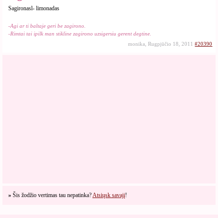
Sagironasl- limonadas
-Agi ar ti baltaje geri be zagirono.
-Rimtai tai ipilk man stikline zagirono uzsigersiu gerent degtine.
monika, Rugpjūčio 18, 2011
#20390
»
Šis žodžio vertimas tau nepatinka?
Atsiųsk savajį
!