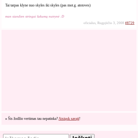
Tai tarpas klyne nuo skyles iki skyles (pas mot.g. atstoves)
man siandien stringai šakumą nutrynė :D
oficialus, Rugpjūčio 3, 2008
#8729
»
Šis žodžio vertimas tau nepatinka?
Atsiųsk savajį
!