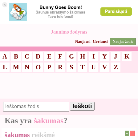
×
Bunny Goes Boom!
Parsisiųsti
Šaunus skraidymo žaidimas
Tavo telefonui!
Jaunimo žodynas
Naujausi
Geriausi
Naujas žodis
A
B
C
D
E
F
G
H
I
Y
J
K
L
M
N
O
P
R
S
T
U
V
Z
Kas yra
šakumas
?
šakumas
reikšmė
+
-