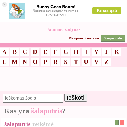
×
Bunny Goes Boom!
Parsisiųsti
Šaunus skraidymo žaidimas
Tavo telefonui!
Jaunimo žodynas
Naujausi
Geriausi
Naujas žodis
A
B
C
D
E
F
G
H
I
Y
J
K
L
M
N
O
P
R
S
T
U
V
Z
Kas yra
šalaputris
?
šalaputris
reikšmė
+
-