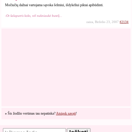
Močiučių dažnai vartojama sąvoka šelmiui, išdykėliui piktai apibūdinti.
-Ot šalaputris koks, vėl nukniaukė butelį...
zaiza, Birželio 23, 2007
#2134
»
Šis žodžio vertimas tau nepatinka?
Atsiųsk savajį
!