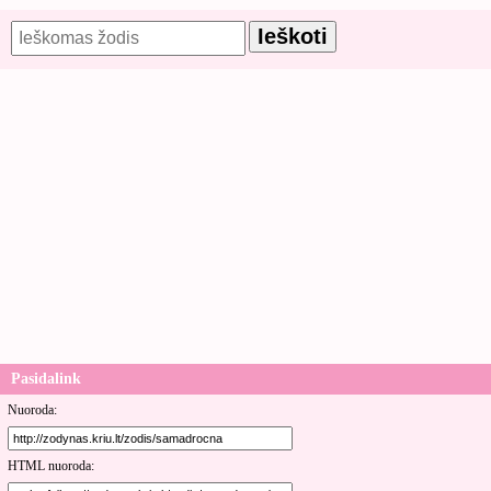
Pasidalink
Nuoroda:
HTML nuoroda: