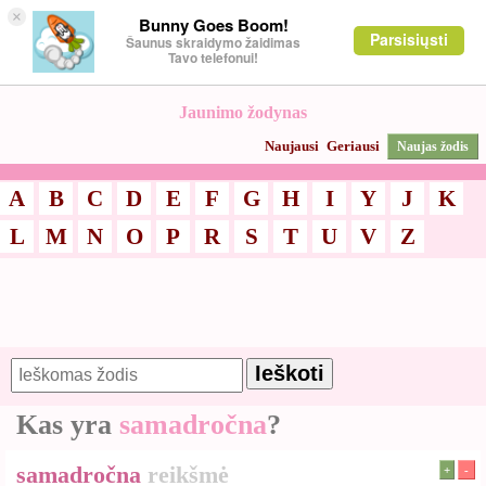
×
Bunny Goes Boom!
Parsisiųsti
Šaunus skraidymo žaidimas
Tavo telefonui!
Jaunimo žodynas
Naujausi
Geriausi
Naujas žodis
A
B
C
D
E
F
G
H
I
Y
J
K
L
M
N
O
P
R
S
T
U
V
Z
Kas yra
samadročna
?
samadročna
reikšmė
+
-