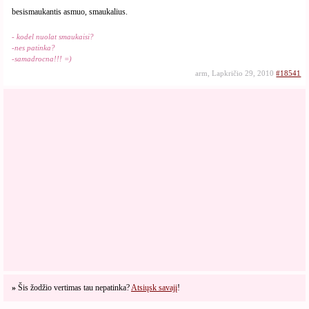
besismaukantis asmuo, smaukalius.
- kodel nuolat smaukaisi?
-nes patinka?
-samadrocna!!! =)
arm, Lapkričio 29, 2010
#18541
»
Šis žodžio vertimas tau nepatinka?
Atsiųsk savajį
!