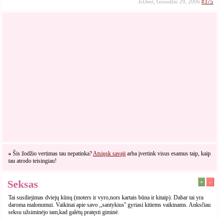
JcDent, Gruodžio 29, 2006
#375
»
Šis žodžio vertimas tau nepatinka?
Atsiųsk savajį
arba įvertink visus esamus taip, kaip
tau atrodo teisingiau!
Seksas
+
-
Tai susiliejimas dviejų kūnų (moters ir vyro,nors kartais būna ir kitaip). Dabar tai yra
daroma malonumui. Vaikinai apie savo ,,santykius'' gyriasi kitiems vaikinams. Anksčiau
seksu užsiminėjo tam,kad galėtų pratęsti giminė.