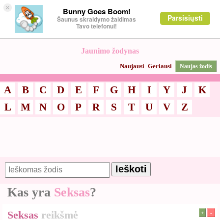
×
Bunny Goes Boom!
Parsisiųsti
Šaunus skraidymo žaidimas
Tavo telefonui!
Jaunimo žodynas
Naujausi
Geriausi
Naujas žodis
A
B
C
D
E
F
G
H
I
Y
J
K
L
M
N
O
P
R
S
T
U
V
Z
Kas yra
Seksas
?
Seksas
reikšmė
+
-