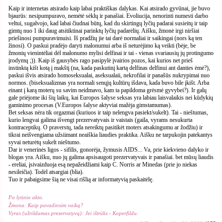
Kaip ir internetas atsirado kaip labai praktiškas dalykas. Kai atsirado gyvūnai, jie buvo
bjaurūs: nesipumpuravo, nemėtė sėklų ir panašiai. Evoliucija, nenorinti numesti darbo
veltui, sugalvojo, kad labai čiudnai būtų, kad du skirtingų lyčių padarai susieitų ir taip
gimtų nuo 1 iki daug atsitiktinai parinktų lyčių padarėlių. Aišku, žmonė irgi niršiai
priešinosi pumpuravimuisi. Iš pradžių jie tai darė normaliai ir saikingai (nors ką ten
žinosi). O paskui pradėjo daryti malonumui arba iš neturėjimo ką veikti (bėje, be
žmonių vienintėliai dėl malonumo mylisi delfinai ir tai - vienas svariausių jų protingumo
įrodymų ;)). Kaip iš gausybės rago pasipylė įvairios pozos, kai kurios net prieš
instinktą kišt kotą į makštį (na, kada paskutinį kartą delfinas delfinui ant danties ėmė?),
paskui išvis atsirado homoseksualai, aseksualaii, nekrofilai ir panašūs nukrypimai nuo
normos. (biseksualizmas yra normali senųjų kultūrų išdava, kada buvo bile įkišt. Arba
einant į karą moterų su savim neidmavo, kam ta papildoma grėsmė gyvybei?). Ir galų
gale priėjome iki šių laikų, kai Europos šalyse seksas yra labiau laisvalaikis nei kūdykių
gaminimo procesas (V.Europos šalyse aktyviai mažėja gimstamumas).
Bet seksas nėra tik orgazmai (kuriuos ir taip nelengva pasiekt/sukelt). Tai - nieštumas,
kurio lengvai galima išvengt prezervatyvais ir vaistais (gaila, vyrams nesukurta
kontraceptikų. O praverstų, tada nereiktų pasitikėt moters atsakingumu ar žodžiu) ir
tikrai neišvengiama užsiimant neaiškia liaudies praktika. Aišku ne tarpukojin patekantys
syvai neturėtų sukelt nieštumo.
Dar ir venerinės ligos - sifilis, gonorėja, žymusis AIDS... Va, prie kiekvieno dalyko ir
blogas yra. Aišku, nuo jų galima apsisaugoti prezervatyvais ir panašiai. bet mūsų liaudis
- ereliai, įsivaizduoja esą nepažeidžiami kaip C. Norris ar Minedas (prie jo niekas
nesileičia). Todėl atsargiai (blia).
Tuo ir pabaigsime šią ne visai rišlią ar informatyvią paskaitėlę.
Po lytinio akto.
Žmona: Kaip pavadinsim vaiką?
Vyras (užrišdamas prezervatyvą): Jei ištrūks - Koperfildu.