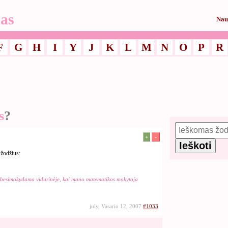
as
Nau
F
G
H
I
Y
J
K
L
M
N
O
P
R
s
?
+
-
 žodžius:
 besimokydama vidurinėje, kai mano matematikos mokytoja
july, Vasario 12, 2007
#1033