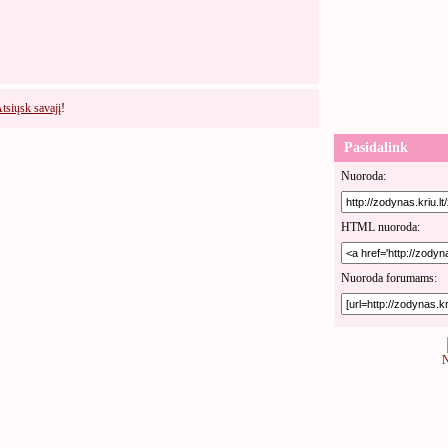
tsiųsk savajį
!
Pasidalink
Nuoroda:
HTML nuoroda:
Nuoroda forumams:
N