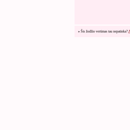
»
Šis žodžio vertimas tau nepatinka?
A