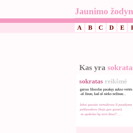
Jaunimo žodyn
A
B
C
D
E
Kas yra
sokrata
sokratas
reikšmė
garsus filosofas pasakęs aukso vertės
-aš žinau, kad aš nieko nežinau...
labai gausiai vartodavau ši pasakyma
paklausdavo (beja gan garsei)
-tu apskritai ką nors žinai?......