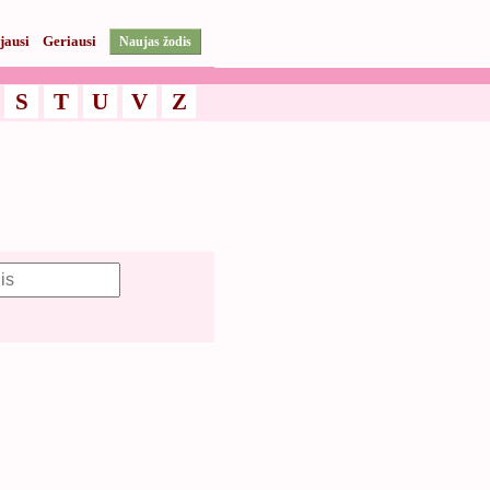
jausi
Geriausi
Naujas žodis
S
T
U
V
Z