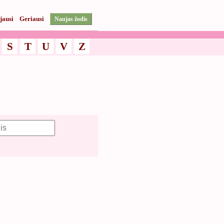
jausi
Geriausi
Naujas žodis
S
T
U
V
Z