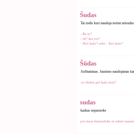
Šudas
Tai zodis kuri naudoja norint neisuduot
- Ka tu?
- nk? kas yra?
- Nori šudo? arba - Turi šudo?
Šūdas
Anfitaminas. Jaunimo naudojamas kai 
-ei chebra gal šudo turyt?
sudas
kazkas nepasiseke
pvz:musa kamuoliuka su rakete nepata