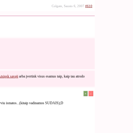
Colgate, Sausio 6, 2007
#610
tsiųsk savajį
arba įvertink visus esamus taip, kaip tau atrodo
+
-
gyviu ismatos...(kitaip vadinamos SUDAIS);D