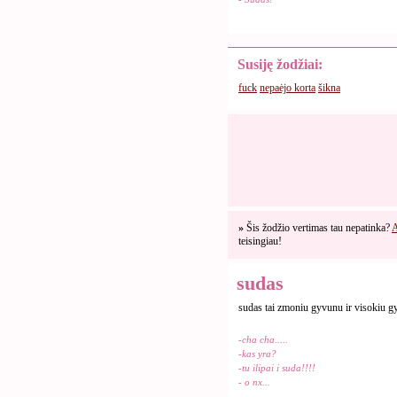
Susiję žodžiai:
fuck
nepaėjo korta
šikna
»
Šis žodžio vertimas tau nepatinka?
A
teisingiau!
sudas
sudas tai zmoniu gyvunu ir visokiu 
-cha cha.....
-kas yra?
-tu ilipai i suda!!!!
- o nx...