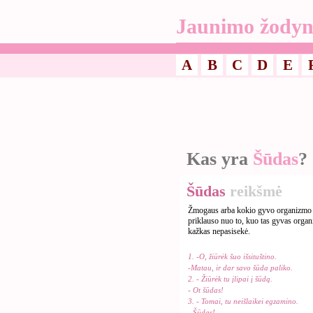
Jaunimo žodyn
A
B
C
D
E
Kas yra
Šūdas
?
Šūdas
reikšmė
Žmogaus arba kokio gyvo organizmo iš
priklauso nuo to, kuo tas gyvas organ
kažkas nepasisekė.
1. -O, žiūrėk šuo išsituštino.
-Matau, ir dar savo šūda paliko.
2. - Žiūrėk tu įlipai į šūdą.
- Ot šūdas!
3. - Tomai, tu neišlaikei egzamino.
- Šūdas!