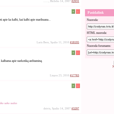
......., Birželio 14, 2007
#2031
+
-
Pasidalink
i apie ka kalbi, kai kalbi apie marihuana...
Nuoroda:
HTML nuoroda:
Laris Bern, Spalio 11, 2010
#18195
Nuoroda forumams:
+
-
kalbama apie narkotiką anfitaminą.
N
Liepos 23, 2010
#17783
+
-
iko sako sudas
deivis, Spalio 14, 2007
#3297