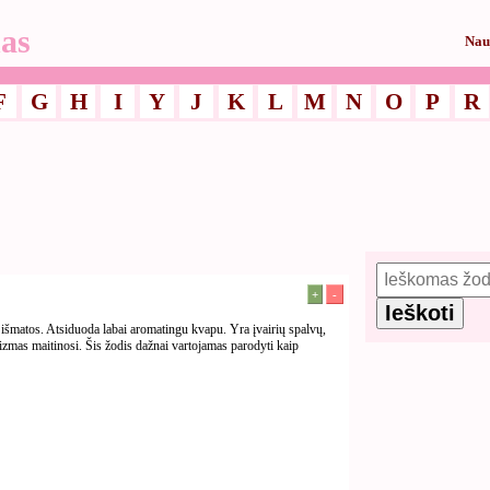
as
Nau
F
G
H
I
Y
J
K
L
M
N
O
P
R
+
-
matos. Atsiduoda labai aromatingu kvapu. Yra įvairių spalvų,
izmas maitinosi. Šis žodis dažnai vartojamas parodyti kaip