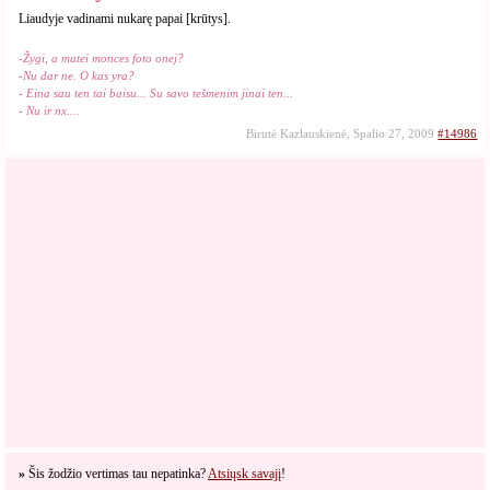
Liaudyje vadinami nukarę papai [krūtys].
-Žygi, a matei monces foto onej?
-Nu dar ne. O kas yra?
- Eina sau ten tai baisu... Su savo tešmenim jinai ten...
- Nu ir nx....
Birutė Kazlauskienė, Spalio 27, 2009
#14986
»
Šis žodžio vertimas tau nepatinka?
Atsiųsk savajį
!