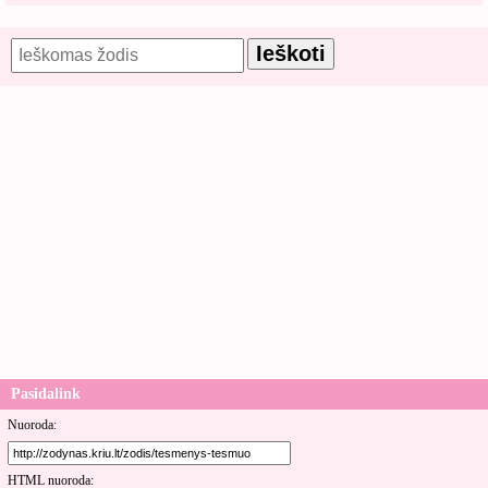
Pasidalink
Nuoroda:
HTML nuoroda: